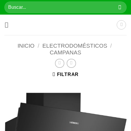
Saltar
Buscar
al
por:
contenido
INICIO
/
ELECTRODOMÉSTICOS
/
CAMPANAS
FILTRAR