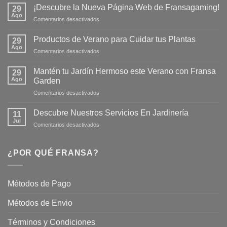
¡Descubre la Nueva Página Web de Fransagaming!
29
Ago
en
Comentarios desactivados
¡Descubre
la
Productos de Verano para Cuidar tus Plantas
29
Nueva
Ago
en
Comentarios desactivados
Página
Productos
Web
de
Mantén tu Jardín Hermoso este Verano con Fransa
de
29
Verano
Ago
Fransagaming!
Garden
para
en
Comentarios desactivados
Cuidar
Mantén
tus
tu
Plantas
Descubre Nuestros Servicios En Jardinería
11
Jardín
Jul
en
Comentarios desactivados
Hermoso
Descubre
este
Nuestros
Verano
Servicios
¿POR QUÉ FRANSA?
con
En
Fransa
Jardinería
Garden
Métodos de Pago
Métodos de Envio
Términos y Condiciones