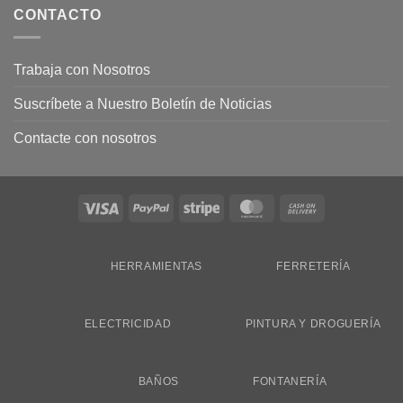
CONTACTO
Trabaja con Nosotros
Suscríbete a Nuestro Boletín de Noticias
Contacte con nosotros
Visa
PayPal
Stripe
MasterCard
Cash
On
Delivery
HERRAMIENTAS
FERRETERÍA
ELECTRICIDAD
PINTURA Y DROGUERÍA
BAÑOS
FONTANERÍA