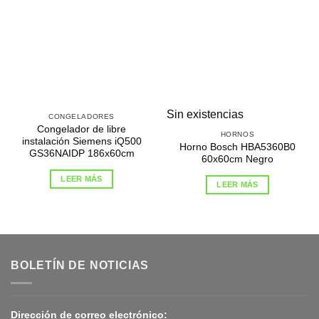
Sin existencias
CONGELADORES
Congelador de libre
HORNOS
instalación Siemens iQ500
Horno Bosch HBA5360B0
GS36NAIDP 186x60cm
60x60cm Negro
LEER MÁS
LEER MÁS
BOLETÍN DE NOTICIAS
Dirección de correo electrónico: