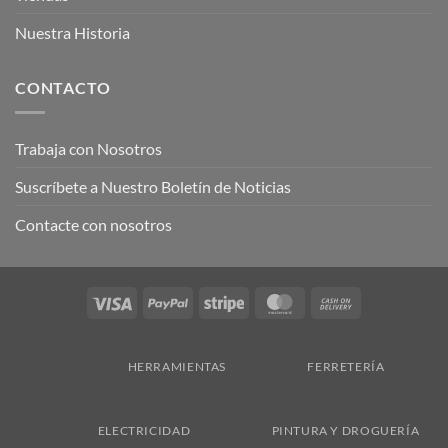
Nuestra Historia
CONTACTO
Trabaja con Nosotros
Suscríbete a Nuestro Boletín de Noticias
Contacte con nosotros
Visa
PayPal
Stripe
MasterCard
Cash
On
Delivery
HERRAMIENTAS
FERRETERÍA
ELECTRICIDAD
PINTURA Y DROGUERÍA