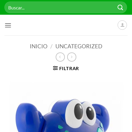
Saltar
Buscar
al
por:
contenido
INICIO
/
UNCATEGORIZED
FILTRAR