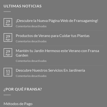
ULTIMAS NOTICIAS
¡Descubre la Nueva Página Web de Fransagaming!
29
Ago
en
Comentarios desactivados
¡Descubre
la
Productos de Verano para Cuidar tus Plantas
29
Nueva
Ago
en
Comentarios desactivados
Página
Productos
Web
de
Mantén tu Jardín Hermoso este Verano con Fransa
de
29
Verano
Ago
Garden
Fransagaming!
para
en
Comentarios desactivados
Cuidar
Mantén
tus
tu
Descubre Nuestros Servicios En Jardinería
Plantas
11
Jardín
Jul
en
Comentarios desactivados
Hermoso
Descubre
este
Nuestros
Verano
Servicios
¿POR QUÉ FRANSA?
con
En
Fransa
Jardinería
Garden
Métodos de Pago