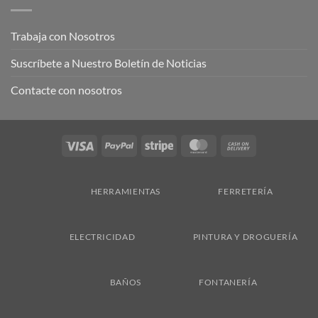
Trabaja con Nosotros
Suscríbete a Nuestro Boletín de Noticias
Contacte con nosotros
Visa
PayPal
Stripe
MasterCard
Cash
On
Delivery
HERRAMIENTAS
FERRETERÍA
ELECTRICIDAD
PINTURA Y DROGUERÍA
BAÑOS
FONTANERÍA