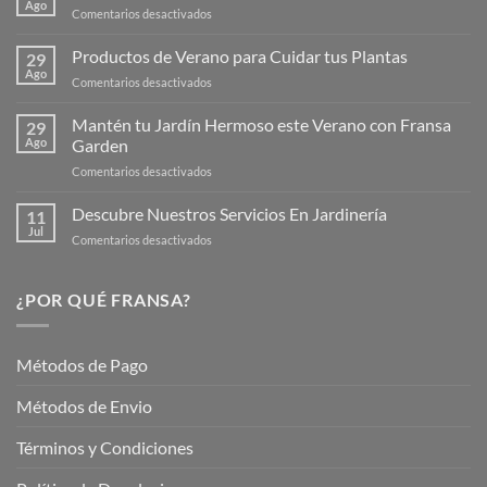
Ago
en
Comentarios desactivados
¡Descubre
la
Productos de Verano para Cuidar tus Plantas
29
Nueva
Ago
en
Comentarios desactivados
Página
Productos
Web
de
Mantén tu Jardín Hermoso este Verano con Fransa
de
29
Verano
Ago
Garden
Fransagaming!
para
en
Comentarios desactivados
Cuidar
Mantén
tus
tu
Descubre Nuestros Servicios En Jardinería
Plantas
11
Jardín
Jul
en
Comentarios desactivados
Hermoso
Descubre
este
Nuestros
Verano
Servicios
¿POR QUÉ FRANSA?
con
En
Fransa
Jardinería
Garden
Métodos de Pago
Métodos de Envio
Términos y Condiciones