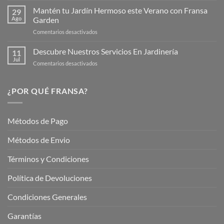
Web
de
Mantén tu Jardín Hermoso este Verano con Fransa
de
29
Verano
Ago
Garden
Fransagaming!
para
en
Comentarios desactivados
Cuidar
Mantén
tus
tu
Descubre Nuestros Servicios En Jardinería
Plantas
11
Jardín
Jul
en
Comentarios desactivados
Hermoso
Descubre
este
Nuestros
Verano
Servicios
¿POR QUÉ FRANSA?
con
En
Fransa
Jardinería
Garden
Métodos de Pago
Métodos de Envio
Términos y Condiciones
Política de Devoluciones
Condiciones Generales
Garantías