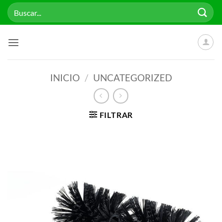
Saltar
Buscar
al
por:
contenido
INICIO
/
UNCATEGORIZED
FILTRAR