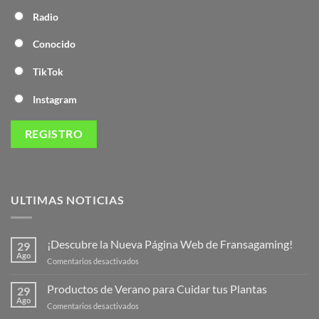
Radio
Conocido
TikTok
Instagram
ULTIMAS NOTICIAS
¡Descubre la Nueva Página Web de Fransagaming!
29
Ago
en
Comentarios desactivados
¡Descubre
la
Productos de Verano para Cuidar tus Plantas
29
Nueva
Ago
en
Comentarios desactivados
Página
Productos