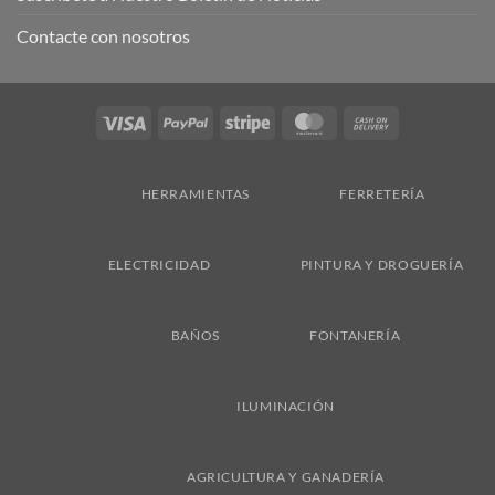
Contacte con nosotros
Visa
PayPal
Stripe
MasterCard
Cash
On
Delivery
HERRAMIENTAS
FERRETERÍA
ELECTRICIDAD
PINTURA Y DROGUERÍA
BAÑOS
FONTANERÍA
ILUMINACIÓN
AGRICULTURA Y GANADERÍA