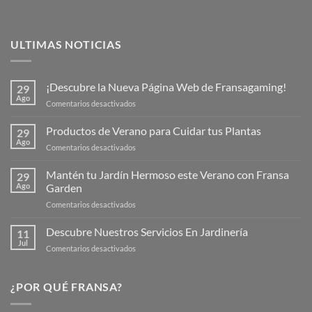
ULTIMAS NOTICIAS
¡Descubre la Nueva Página Web de Fransagaming!
29
Ago
en
Comentarios desactivados
¡Descubre
la
Productos de Verano para Cuidar tus Plantas
29
Nueva
Ago
en
Comentarios desactivados
Página
Productos
Web
de
Mantén tu Jardín Hermoso este Verano con Fransa
de
29
Verano
Ago
Garden
Fransagaming!
para
en
Comentarios desactivados
Cuidar
Mantén
tus
tu
Descubre Nuestros Servicios En Jardinería
Plantas
11
Jardín
Jul
en
Comentarios desactivados
Hermoso
Descubre
este
Nuestros
Verano
Servicios
¿POR QUÉ FRANSA?
con
En
Fransa
Jardinería
Garden