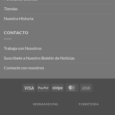
Tiendas
Nuestra Historia
CONTACTO
Trabaja con Nosotros
Suscríbete a Nuestro Boletín de Noticias
Contacte con nosotros
Visa
PayPal
Stripe
MasterCard
Cash
On
Delivery
HERRAMIENTAS
FERRETERÍA