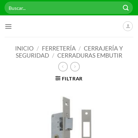
Saltar
Buscar
al
por:
contenido
INICIO
/
FERRETERÍA
/
CERRAJERÍA Y
SEGURIDAD
/
CERRADURAS EMBUTIR
FILTRAR