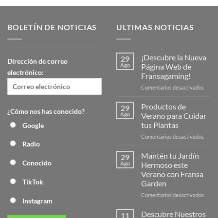
BOLETÍN DE NOTICIAS
ULTIMAS NOTICIAS
¡Descubre la Nueva
29
Dirección de correo
Ago
Página Web de
electrónico:
Fransagaming!
en
Comentarios desactivados
¡Desc
la
Productos de
29
¿Cómo nos has conocido?
Nuev
Ago
Verano para Cuidar
Págin
tus Plantas
Google
Web
en
Comentarios desactivados
de
Radio
Produ
Frans
de
Mantén tu Jardín
29
Veran
Conocido
Ago
Hermoso este
para
Verano con Fransa
Cuida
TikTok
Garden
tus
Plant
en
Comentarios desactivados
Instagram
Mant
tu
Descubre Nuestros
11