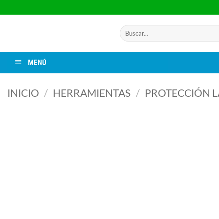
Saltar
al
contenido
Buscar
por:
MENÚ
INICIO
/
HERRAMIENTAS
/
PROTECCIÓN 