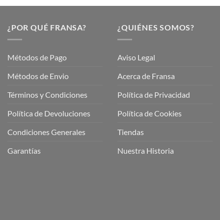
¿POR QUÉ FRANSA?
¿QUIÉNES SOMOS?
Métodos de Pago
Aviso Legal
Métodos de Envio
Acerca de Fransa
Términos y Condiciones
Política de Privacidad
ubre
Política de Devoluciones
Política de Cookies
a
a
Condiciones Generales
Tiendas
ctos
agaming!
Garantías
Nuestra Historia
o
r
as
én