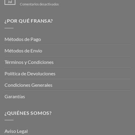
Jardín
Jul
en
Comentarios desactivados
Hermoso
Descubre
este
Nuestros
Verano
Servicios
¿POR QUÉ FRANSA?
con
En
Fransa
Jardinería
Garden
Métodos de Pago
Métodos de Envio
Términos y Condiciones
Política de Devoluciones
Condiciones Generales
Garantías
¿QUIÉNES SOMOS?
Aviso Legal