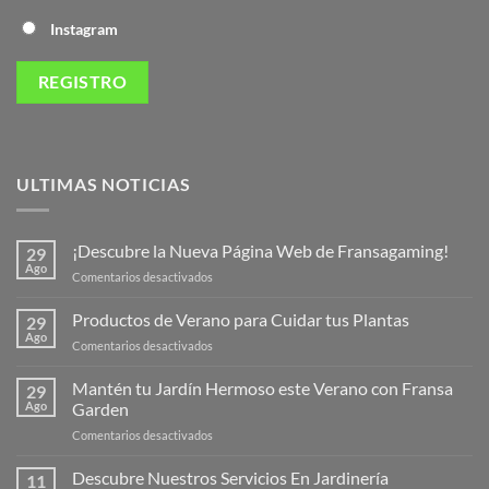
Instagram
ULTIMAS NOTICIAS
¡Descubre la Nueva Página Web de Fransagaming!
29
Ago
en
Comentarios desactivados
¡Descubre
la
Productos de Verano para Cuidar tus Plantas
29
Nueva
Ago
en
Comentarios desactivados
Página
Productos
Web
de
Mantén tu Jardín Hermoso este Verano con Fransa
de
29
Verano
Ago
Garden
Fransagaming!
para
en
Comentarios desactivados
Cuidar
Mantén
tus
tu
Descubre Nuestros Servicios En Jardinería
Plantas
11