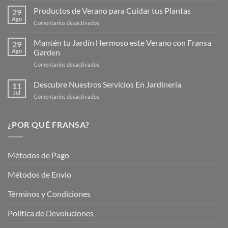
la
Productos de Verano para Cuidar tus Plantas
29
Nueva
Ago
en
Comentarios desactivados
Página
Productos
Web
de
Mantén tu Jardín Hermoso este Verano con Fransa
de
29
Verano
Ago
Garden
Fransagaming!
para
en
Comentarios desactivados
Cuidar
Mantén
tus
tu
Descubre Nuestros Servicios En Jardinería
Plantas
11
Jardín
Jul
en
Comentarios desactivados
Hermoso
Descubre
este
Nuestros
Verano
Servicios
¿POR QUÉ FRANSA?
con
En
Fransa
Jardinería
Garden
Métodos de Pago
Métodos de Envio
Términos y Condiciones
Política de Devoluciones