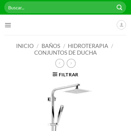
Saltar
Buscar
al
por:
contenido
INICIO
/
BAÑOS
/
HIDROTERAPIA
/
CONJUNTOS DE DUCHA
FILTRAR