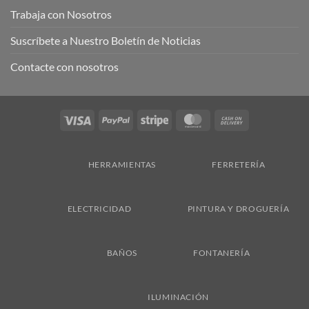
Trabaja con Nosotros
Suscríbete a Nuestro Boletín de Noticias
Contacte con nosotros
Visa
PayPal
Stripe
MasterCard
Cash
On
Delivery
HERRAMIENTAS
FERRETERÍA
ELECTRICIDAD
PINTURA Y DROGUERÍA
BAÑOS
FONTANERÍA
ILUMINACIÓN