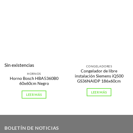
Sin existencias
CONGELADORES
Congelador de libre
HORNOS
instalación Siemens iQ500
Horno Bosch HBA5360B0
GS36NAIDP 186x60cm
60x60cm Negro
LEER MÁS
LEER MÁS
BOLETÍN DE NOTICIAS