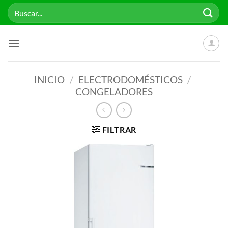
Saltar
Buscar
al
por:
contenido
INICIO
/
ELECTRODOMÉSTICOS
/
CONGELADORES
FILTRAR