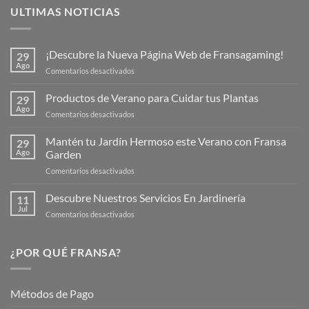
ULTIMAS NOTICIAS
¡Descubre la Nueva Página Web de Fransagaming!
29
Ago
en
Comentarios desactivados
¡Descubre
la
Productos de Verano para Cuidar tus Plantas
29
Nueva
Ago
en
Comentarios desactivados
Página
Productos
Web
de
Mantén tu Jardín Hermoso este Verano con Fransa
de
29
Verano
Ago
Garden
Fransagaming!
para
en
Comentarios desactivados
Cuidar
Mantén
tus
tu
Descubre Nuestros Servicios En Jardinería
Plantas
11
Jardín
Jul
en
Comentarios desactivados
Hermoso
Descubre
este
Nuestros
Verano
Servicios
¿POR QUÉ FRANSA?
con
En
Fransa
Jardinería
Garden
Métodos de Pago