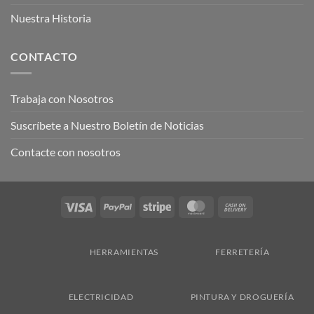
Nuestra Historia
CONTACTO
Trabaja con Nosotros
Suscríbete a Nuestro Boletín de Noticias
Contacte con nosotros
Visa
PayPal
Stripe
MasterCard
Cash
On
Delivery
HERRAMIENTAS
FERRETERÍA
ELECTRICIDAD
PINTURA Y DROGUERÍA