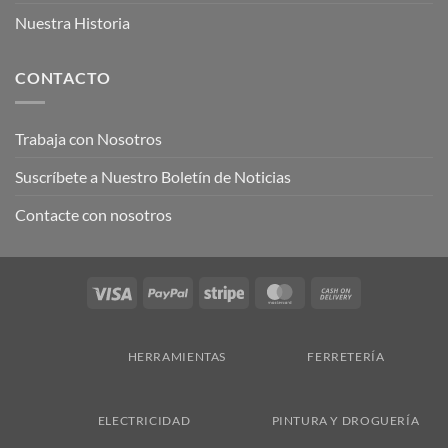
Nuestra Historia
CONTACTO
Trabaja con Nosotros
Suscríbete a Nuestro Boletín de Noticias
Contacte con nosotros
Visa
PayPal
Stripe
MasterCard
Cash
On
Delivery
HERRAMIENTAS
FERRETERÍA
ELECTRICIDAD
PINTURA Y DROGUERÍA