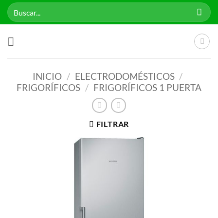
Saltar
Buscar
al
por:
contenido
INICIO
/
ELECTRODOMÉSTICOS
/
FRIGORÍFICOS
/
FRIGORÍFICOS 1 PUERTA
FILTRAR