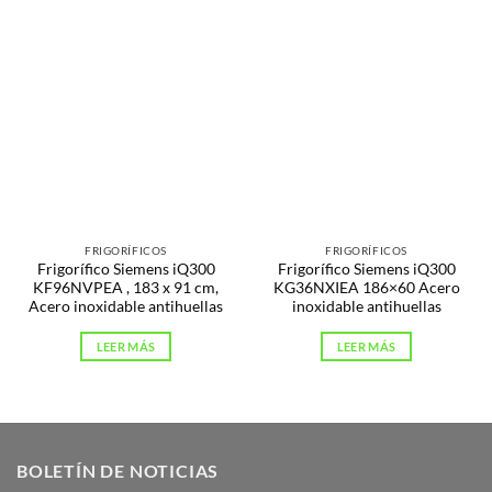
FRIGORÍFICOS
FRIGORÍFICOS
Frigorífico Siemens iQ300
Frigorífico Siemens iQ300
KF96NVPEA , 183 x 91 cm,
KG36NXIEA 186×60 Acero
Acero inoxidable antihuellas
inoxidable antihuellas
LEER MÁS
LEER MÁS
BOLETÍN DE NOTICIAS