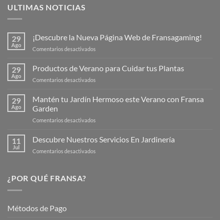
ULTIMAS NOTICIAS
¡Descubre la Nueva Página Web de Fransagaming!
29
Ago
en
Comentarios desactivados
¡Descubre
la
Productos de Verano para Cuidar tus Plantas
29
Nueva
Ago
en
Comentarios desactivados
Página
Productos
Web
de
Mantén tu Jardín Hermoso este Verano con Fransa
de
29
Verano
Ago
Garden
Fransagaming!
para
en
Comentarios desactivados
Cuidar
Mantén
tus
tu
Descubre Nuestros Servicios En Jardinería
Plantas
11
Jardín
Jul
en
Comentarios desactivados
Hermoso
Descubre
este
Nuestros
Verano
Servicios
¿POR QUÉ FRANSA?
con
En
Fransa
Jardinería
Garden
Métodos de Pago