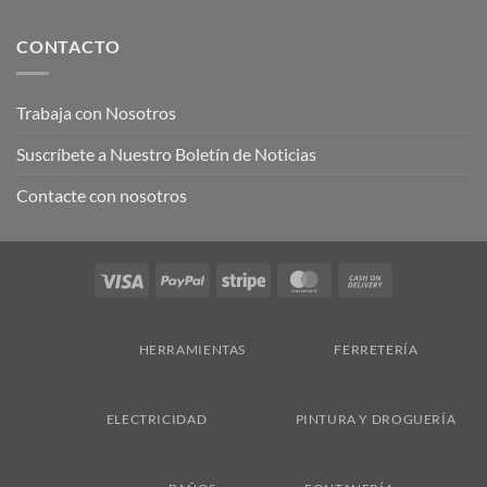
CONTACTO
Trabaja con Nosotros
Suscríbete a Nuestro Boletín de Noticias
Contacte con nosotros
Visa
PayPal
Stripe
MasterCard
Cash
On
Delivery
HERRAMIENTAS
FERRETERÍA
ELECTRICIDAD
PINTURA Y DROGUERÍA