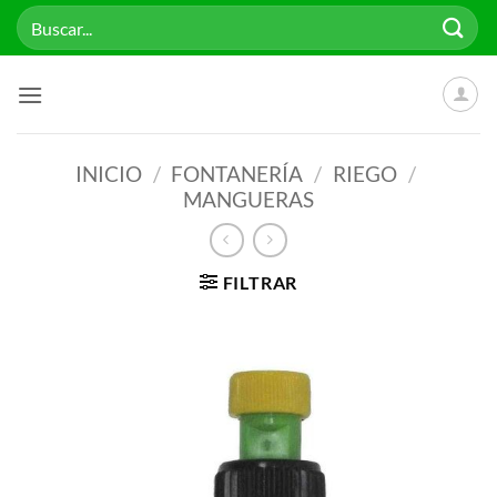
Saltar
Buscar
al
por:
contenido
INICIO
/
FONTANERÍA
/
RIEGO
/
MANGUERAS
FILTRAR