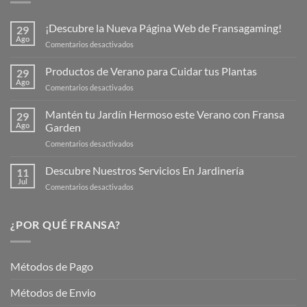
¡Descubre la Nueva Página Web de Fransagaming!
29
Ago
en
Comentarios desactivados
¡Descubre
la
Productos de Verano para Cuidar tus Plantas
29
Nueva
Ago
en
Comentarios desactivados
Página
Productos
Web
de
Mantén tu Jardín Hermoso este Verano con Fransa
de
29
Verano
Ago
Garden
Fransagaming!
para
en
Comentarios desactivados
Cuidar
Mantén
tus
tu
Descubre Nuestros Servicios En Jardinería
Plantas
11
Jardín
Jul
en
Comentarios desactivados
Hermoso
Descubre
este
Nuestros
Verano
Servicios
¿POR QUÉ FRANSA?
con
En
Fransa
Jardinería
Garden
Métodos de Pago
Métodos de Envio