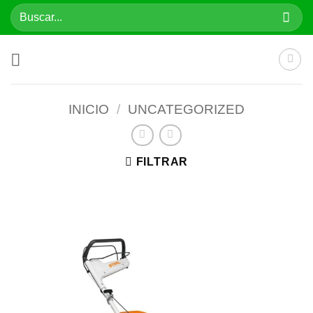
Saltar
Buscar
al
por:
contenido
INICIO
/
UNCATEGORIZED
FILTRAR