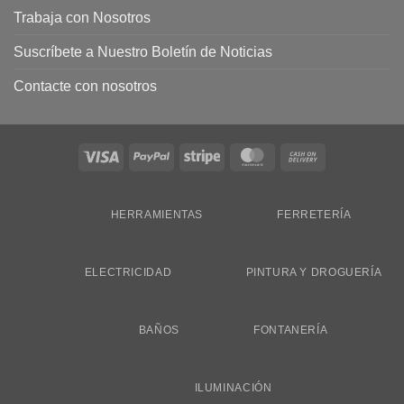
Trabaja con Nosotros
Suscríbete a Nuestro Boletín de Noticias
Contacte con nosotros
Visa
PayPal
Stripe
MasterCard
Cash
On
Delivery
HERRAMIENTAS
FERRETERÍA
ELECTRICIDAD
PINTURA Y DROGUERÍA
BAÑOS
FONTANERÍA
ILUMINACIÓN