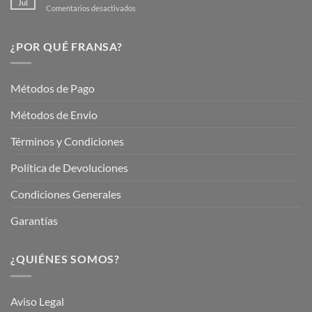
Jul
en
Comentarios desactivados
Hermoso
Descubre
este
Nuestros
Verano
Servicios
¿POR QUÉ FRANSA?
con
En
Fransa
Jardinería
Garden
Métodos de Pago
Métodos de Envio
Términos y Condiciones
Política de Devoluciones
Condiciones Generales
Garantías
¿QUIÉNES SOMOS?
Aviso Legal