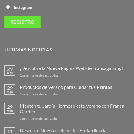
Instagram
ULTIMAS NOTICIAS
¡Descubre la Nueva Página Web de Fransagaming!
29
Ago
en
Comentarios desactivados
¡Descubre
la
Productos de Verano para Cuidar tus Plantas
29
Nueva
Ago
en
Comentarios desactivados
Página
Productos
Web
de
Mantén tu Jardín Hermoso este Verano con Fransa
de
29
Verano
Ago
Garden
Fransagaming!
para
en
Comentarios desactivados
Cuidar
Mantén
tus
tu
Descubre Nuestros Servicios En Jardinería
Plantas
11
Jardín