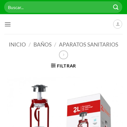
Saltar
Buscar
al
por:
contenido
INICIO
/
BAÑOS
/
APARATOS SANITARIOS
FILTRAR