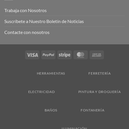
Trabaja con Nosotros
Suscríbete a Nuestro Boletín de Noticias
Contacte con nosotros
Visa
PayPal
Stripe
MasterCard
Cash
On
Delivery
HERRAMIENTAS
FERRETERÍA
ELECTRICIDAD
PINTURA Y DROGUERÍA
BAÑOS
FONTANERÍA
ILUMINACIÓN