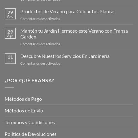
¡Descubre
la
Productos de Verano para Cuidar tus Plantas
29
Nueva
Ago
en
Comentarios desactivados
Página
Productos
Web
de
Mantén tu Jardín Hermoso este Verano con Fransa
de
29
Verano
Ago
Garden
Fransagaming!
para
en
Comentarios desactivados
Cuidar
Mantén
tus
tu
Descubre Nuestros Servicios En Jardinería
Plantas
11
Jardín
Jul
en
Comentarios desactivados
Hermoso
Descubre
este
Nuestros
Verano
Servicios
¿POR QUÉ FRANSA?
con
En
Fransa
Jardinería
Garden
Métodos de Pago
Métodos de Envio
Términos y Condiciones
Política de Devoluciones