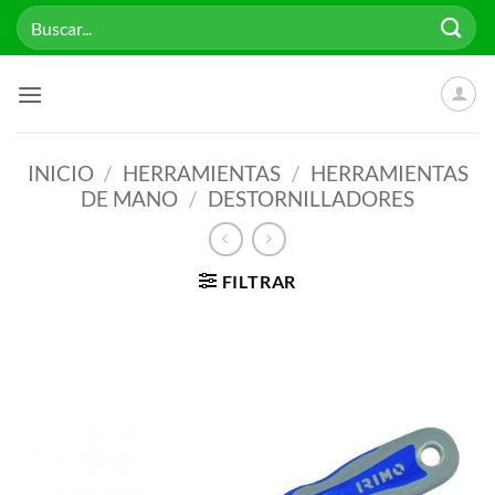
Saltar
Buscar
al
por:
contenido
INICIO
/
HERRAMIENTAS
/
HERRAMIENTAS
DE MANO
/
DESTORNILLADORES
FILTRAR