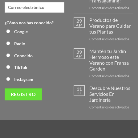
Fransagaming!
en
Comentarios desactivados
¡Desc
la
Productos de
29
¿Cómo nos has conocido?
Nuev
Ago
Verano para Cuidar
Págin
tus Plantas
Google
Web
en
Comentarios desactivados
de
Radio
Produ
Frans
de
Mantén tu Jardín
29
Veran
Conocido
Ago
Hermoso este
para
Verano con Fransa
Cuida
TikTok
Garden
tus
Plant
en
Comentarios desactivados
Instagram
Mant
tu
Descubre Nuestros
11
Jardín
Jul
Servicios En
Herm
Jardinería
este
en
Comentarios desactivados
Veran
Descu
con
Nuest
Frans
Servic
Garde
En
Jardi