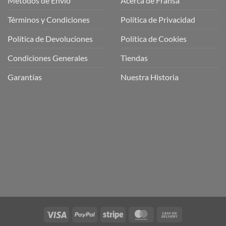
Métodos de Envio
Acerca de Fransa
Términos y Condiciones
Política de Privacidad
ubre
Política de Devoluciones
Política de Cookies
a
a
Condiciones Generales
Tiendas
ctos
agaming!
Garantías
Nuestra Historia
o
r
as
én
oso
o
bre
ros
a
ios
n
Visa
PayPal
Stripe
MasterCard
Cash
nería
On