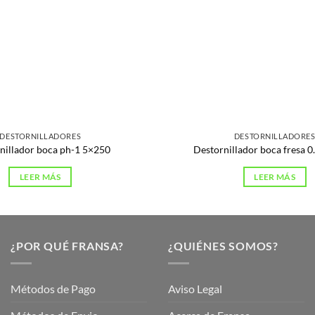
DESTORNILLADORES
DESTORNILLADORE
nillador boca ph-1 5×250
Destornillador boca fresa 
LEER MÁS
LEER MÁS
¿POR QUÉ FRANSA?
¿QUIÉNES SOMOS?
Métodos de Pago
Aviso Legal