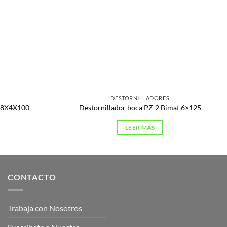
S
DESTORNILLADORES
0.8X4X100
Destornillador boca PZ-2 Bimat 6×125
LEER MÁS
CONTACTO
Trabaja con Nosotros