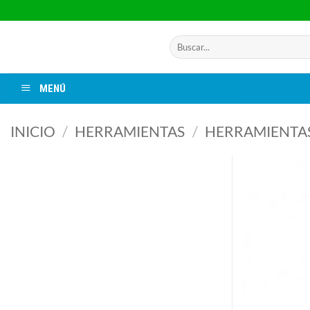
Saltar
al
contenido
Buscar
por:
MENÚ
INICIO
/
HERRAMIENTAS
/
HERRAMIENTA