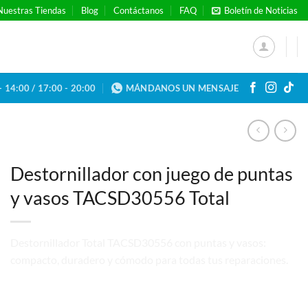
Nuestras Tiendas
Blog
Contáctanos
FAQ
Boletín de Noticias
- 14:00 / 17:00 - 20:00
MÁNDANOS UN MENSAJE
Destornillador con juego de puntas
y vasos TACSD30556 Total
Destornillador Total TACSD30556 con puntas y vasos:
compacto, duradero y cómodo para todas tus reparaciones.