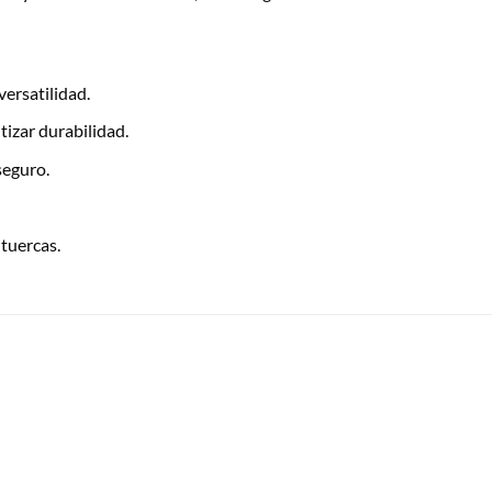
ersatilidad.
izar durabilidad.
seguro.
 tuercas.