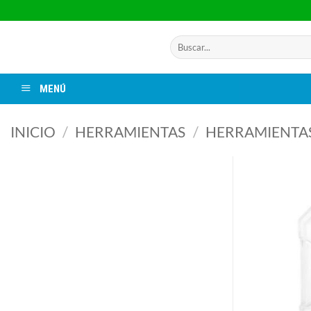
Saltar
al
contenido
Buscar
por:
MENÚ
INICIO
/
HERRAMIENTAS
/
HERRAMIENTA