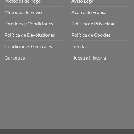
Métodos de Pago
Aviso Legal
Métodos de Envio
Acerca de Fransa
Términos y Condiciones
Política de Privacidad
ubre
Política de Devoluciones
Política de Cookies
a
a
Condiciones Generales
Tiendas
ctos
agaming!
Garantías
Nuestra Historia
o
r
as
én
oso
o
bre
ros
a
ios
n