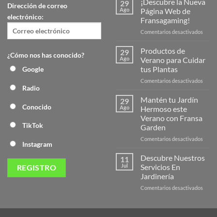
¡Descubre la Nueva
29
Dirección de correo
Ago
Página Web de
electrónico:
Fransagaming!
en
Comentarios desactivados
¡Desc
la
Productos de
29
¿Cómo nos has conocido?
Nuev
Ago
Verano para Cuidar
Págin
tus Plantas
Google
Web
en
Comentarios desactivados
de
Radio
Produ
Frans
de
Mantén tu Jardín
29
Veran
Conocido
Ago
Hermoso este
para
Verano con Fransa
Cuida
TikTok
Garden
tus
Plant
en
Comentarios desactivados
Instagram
Mant
tu
Descubre Nuestros
11
Jardín
Jul
Servicios En
Herm
Jardinería
este
en
Comentarios desactivados
Veran
Descu
con
Nuest
Frans
Servic
Garde