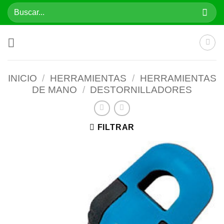
Saltar
Buscar
al
por:
contenido
INICIO
/
HERRAMIENTAS
/
HERRAMIENTAS
DE MANO
/
DESTORNILLADORES
FILTRAR