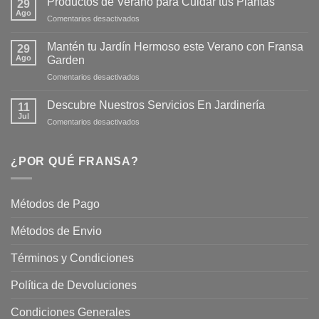
Productos de Verano para Cuidar tus Plantas
29
Nueva
Ago
en
Comentarios desactivados
Página
Productos
Web
de
Mantén tu Jardín Hermoso este Verano con Fransa
de
29
Verano
Ago
Fransagaming!
Garden
para
en
Comentarios desactivados
Cuidar
Mantén
tus
tu
Plantas
Descubre Nuestros Servicios En Jardinería
11
Jardín
Jul
en
Comentarios desactivados
Hermoso
Descubre
este
Nuestros
Verano
Servicios
¿POR QUÉ FRANSA?
con
En
Fransa
Jardinería
Garden
Métodos de Pago
Métodos de Envio
Términos y Condiciones
Política de Devoluciones
Condiciones Generales