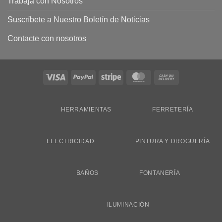
Trabaja con Nosotros
Suscríbete a Nuestro Boletín de Noticias
Contacte con nosotros
Visa
PayPal
Stripe
MasterCard
Cash
On
Delivery
HERRAMIENTAS
FERRETERÍA
ELECTRICIDAD
PINTURA Y DROGUERÍA
BAÑOS
FONTANERÍA
ILUMINACIÓN