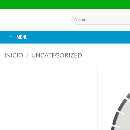
Saltar
al
contenido
Buscar
por:
MENÚ
INICIO
/
UNCATEGORIZED