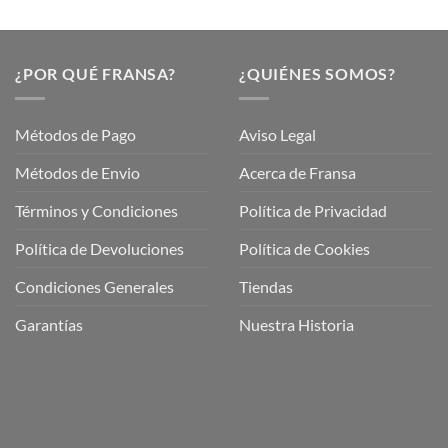
¿POR QUÉ FRANSA?
¿QUIÉNES SOMOS?
Métodos de Pago
Aviso Legal
Métodos de Envio
Acerca de Fransa
Términos y Condiciones
Política de Privacidad
ubre
Política de Devoluciones
Política de Cookies
a
a
Condiciones Generales
Tiendas
ctos
agaming!
Garantías
Nuestra Historia
o
r
as
én