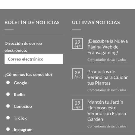
BOLETÍN DE NOTICIAS
ULTIMAS NOTICIAS
¡Descubre la Nueva
29
Dirección de correo
Ago
Página Web de
electrónico:
Fransagaming!
en
Comentarios desactivados
¡Desc
la
Productos de
29
¿Cómo nos has conocido?
Nuev
Ago
Verano para Cuidar
Págin
tus Plantas
Google
Web
en
Comentarios desactivados
de
Radio
Produ
Frans
de
Mantén tu Jardín
29
Veran
Conocido
Ago
Hermoso este
para
Verano con Fransa
Cuida
TikTok
Garden
tus
Plant
en
Comentarios desactivados
Instagram
Mant