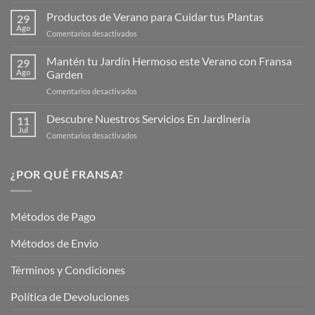
¡Descubre
la
Productos de Verano para Cuidar tus Plantas
29
Nueva
Ago
en
Comentarios desactivados
Página
Productos
Web
de
Mantén tu Jardín Hermoso este Verano con Fransa
de
29
Verano
Ago
Garden
Fransagaming!
para
en
Comentarios desactivados
Cuidar
Mantén
tus
tu
Descubre Nuestros Servicios En Jardinería
Plantas
11
Jardín
Jul
en
Comentarios desactivados
Hermoso
Descubre
este
Nuestros
Verano
Servicios
¿POR QUÉ FRANSA?
con
En
Fransa
Jardinería
Garden
Métodos de Pago
Métodos de Envio
Términos y Condiciones
Política de Devoluciones