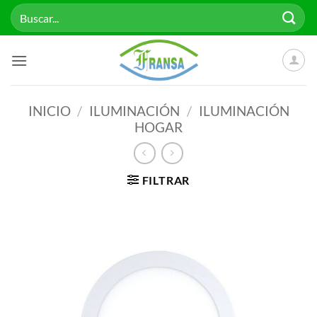
Saltar
Buscar
al
por:
contenido
INICIO
/
ILUMINACIÓN
/
ILUMINACIÓN
HOGAR
FILTRAR