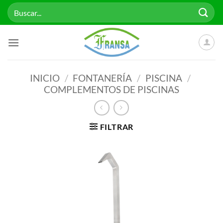
Saltar
Buscar
al
por:
contenido
INICIO
/
FONTANERÍA
/
PISCINA
/
COMPLEMENTOS DE PISCINAS
FILTRAR