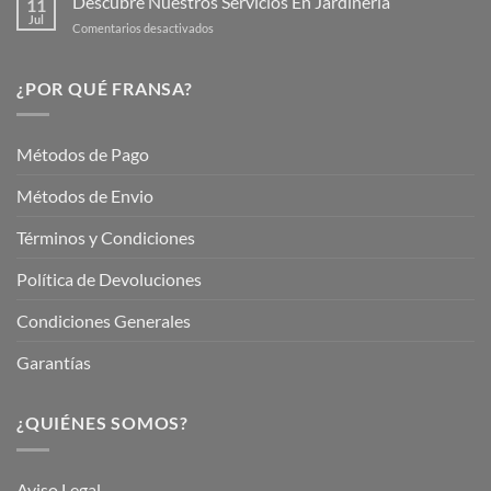
Descubre Nuestros Servicios En Jardinería
11
Jardín
Jul
en
Comentarios desactivados
Hermoso
Descubre
este
Nuestros
Verano
Servicios
¿POR QUÉ FRANSA?
con
En
Fransa
Jardinería
Garden
Métodos de Pago
Métodos de Envio
Términos y Condiciones
Política de Devoluciones
Condiciones Generales
Garantías
¿QUIÉNES SOMOS?
Aviso Legal