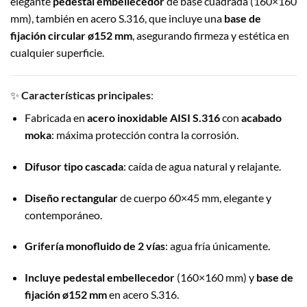
elegante
pedestal embellecedor
de base cuadrada (160×160
mm), también en acero S.316, que incluye una
base de
fijación circular ø152 mm
, asegurando firmeza y estética en
cualquier superficie.
✨
Características principales
:
Fabricada en
acero inoxidable AISI S.316
con
acabado
moka
: máxima protección contra la corrosión.
Difusor tipo cascada
: caída de agua natural y relajante.
Diseño rectangular
de cuerpo 60×45 mm, elegante y
contemporáneo.
Grifería monofluido de 2 vías
: agua fría únicamente.
Incluye pedestal embellecedor
(160×160 mm) y
base de
fijación ø152 mm
en acero S.316.