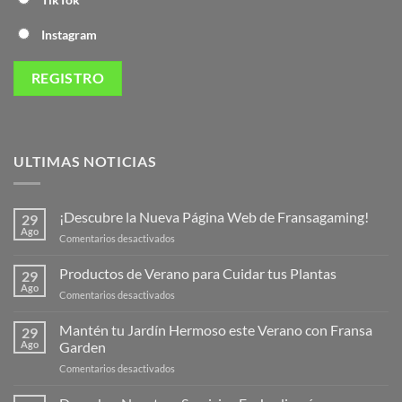
Instagram
ULTIMAS NOTICIAS
¡Descubre la Nueva Página Web de Fransagaming!
29
Ago
en
Comentarios desactivados
¡Descubre
la
Productos de Verano para Cuidar tus Plantas
29
Nueva
Ago
en
Comentarios desactivados
Página
Productos
Web
de
Mantén tu Jardín Hermoso este Verano con Fransa
de
29
Verano
Ago
Garden
Fransagaming!
para
en
Comentarios desactivados
Cuidar
Mantén
tus
tu
Plantas