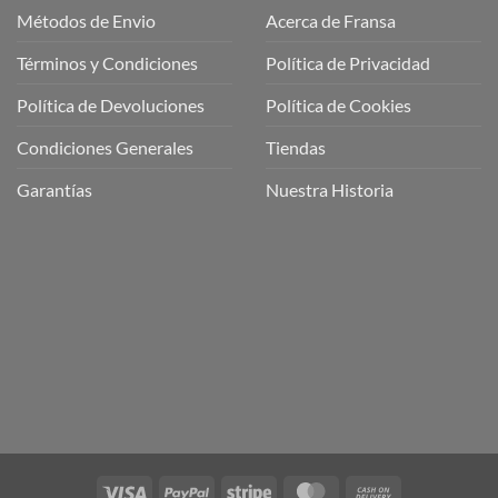
Métodos de Envio
Acerca de Fransa
Términos y Condiciones
Política de Privacidad
ubre
Política de Devoluciones
Política de Cookies
a
a
Condiciones Generales
Tiendas
ctos
agaming!
Garantías
Nuestra Historia
o
r
as
én
oso
o
bre
ros
a
ios
n
Visa
PayPal
Stripe
MasterCard
Cash