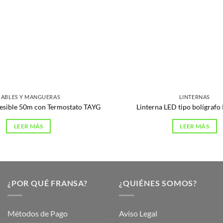
CABLES Y MANGUERAS
LINTERNAS
tesible 50m con Termostato TAYG
Linterna LED tipo bolígraf
LEER MÁS
LEER MÁS
¿POR QUÉ FRANSA?
¿QUIÉNES SOMOS?
Métodos de Pago
Aviso Legal