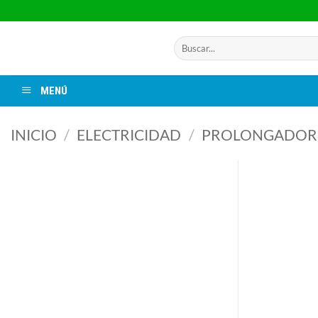
Saltar
al
contenido
Buscar
por:
MENÚ
INICIO
/
ELECTRICIDAD
/
PROLONGADORE