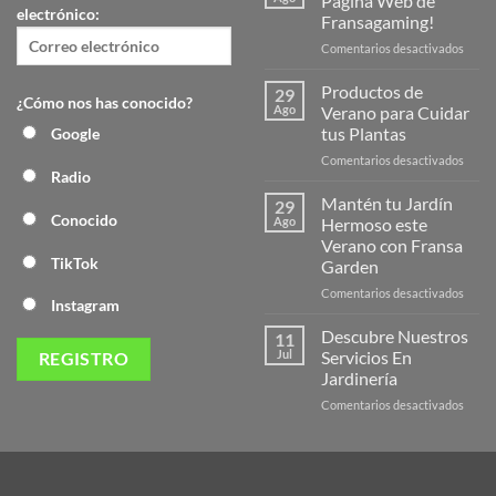
Página Web de
electrónico:
Fransagaming!
en
Comentarios desactivados
¡Desc
la
Productos de
29
¿Cómo nos has conocido?
Nuev
Ago
Verano para Cuidar
Págin
tus Plantas
Google
Web
en
Comentarios desactivados
de
Radio
Produ
Frans
de
Mantén tu Jardín
29
Veran
Conocido
Ago
Hermoso este
para
Verano con Fransa
Cuida
TikTok
Garden
tus
Plant
en
Comentarios desactivados
Instagram
Mant
tu
Descubre Nuestros
11
Jardín
Jul
Servicios En
Herm
Jardinería
este
en
Comentarios desactivados
Veran
Descu
con
Nuest
Frans
Servic
Garde
En