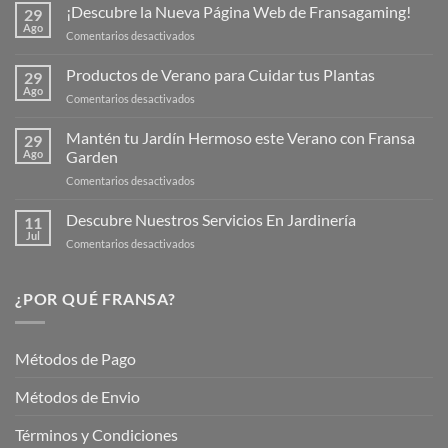
¡Descubre la Nueva Página Web de Fransagaming!
29
Ago
en
Comentarios desactivados
¡Descubre
la
Productos de Verano para Cuidar tus Plantas
29
Nueva
Ago
en
Comentarios desactivados
Página
Productos
Web
de
Mantén tu Jardín Hermoso este Verano con Fransa
de
29
Verano
Ago
Garden
Fransagaming!
para
en
Comentarios desactivados
Cuidar
Mantén
tus
tu
Descubre Nuestros Servicios En Jardinería
Plantas
11
Jardín
Jul
en
Comentarios desactivados
Hermoso
Descubre
este
Nuestros
Verano
Servicios
¿POR QUÉ FRANSA?
con
En
Fransa
Jardinería
Garden
Métodos de Pago
Métodos de Envio
Términos y Condiciones