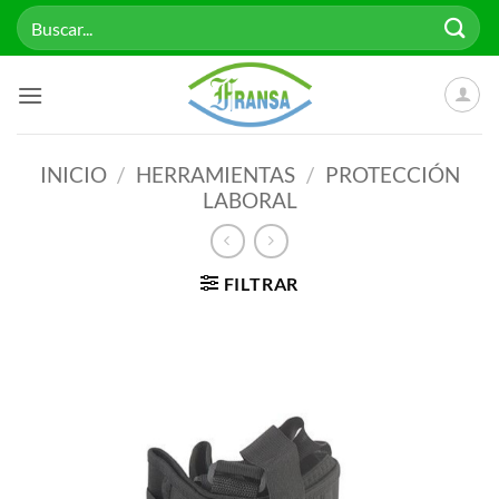
Saltar
Buscar
al
por:
contenido
INICIO
/
HERRAMIENTAS
/
PROTECCIÓN
LABORAL
FILTRAR