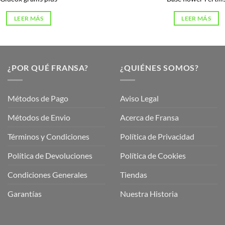
LEER MÁS
LEER MÁS
¿POR QUÉ FRANSA?
¿QUIÉNES SOMOS?
Métodos de Pago
Aviso Legal
Métodos de Envio
Acerca de Fransa
Términos y Condiciones
Política de Privacidad
ubre
Política de Devoluciones
Política de Cookies
a
a
Condiciones Generales
Tiendas
ctos
agaming!
Garantías
Nuestra Historia
o
r