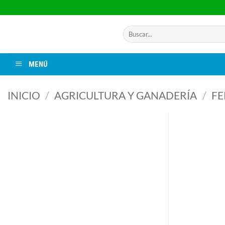
Saltar
al
contenido
Buscar
por:
MENÚ
INICIO
/
AGRICULTURA Y GANADERÍA
/
FE