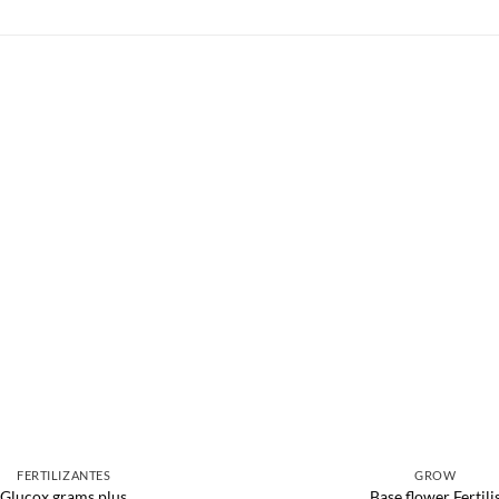
FERTILIZANTES
GROW
Glucox grams plus
Base flower Fertili