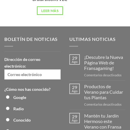
LEER MÁS
BOLETÍN DE NOTICIAS
ULTIMAS NOTICIAS
¡Descubre la Nueva
29
Dirección de correo
Ago
Página Web de
electrónico:
Fransagaming!
en
Comentarios desactivados
¡Desc
la
Productos de
29
¿Cómo nos has conocido?
Nuev
Ago
Verano para Cuidar
Págin
tus Plantas
Google
Web
en
Comentarios desactivados
de
Radio
Produ
Frans
de
Mantén tu Jardín
29
Veran
Conocido
Ago
Hermoso este
para
Verano con Fransa
Cuida