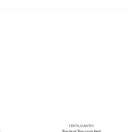
FERTILIZANTES
s
Top bud Top crop fert