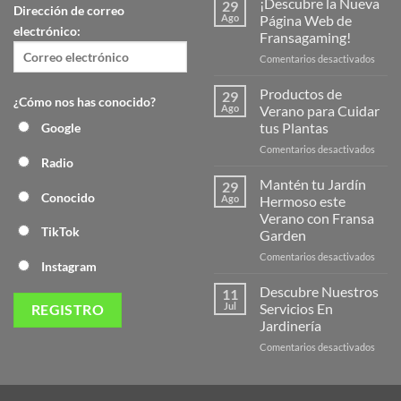
¡Descubre la Nueva
29
Dirección de correo
Ago
Página Web de
electrónico:
Fransagaming!
en
Comentarios desactivados
¡Desc
la
Productos de
29
¿Cómo nos has conocido?
Nuev
Ago
Verano para Cuidar
Págin
tus Plantas
Google
Web
en
Comentarios desactivados
de
Radio
Produ
Frans
de
Mantén tu Jardín
29
Veran
Conocido
Ago
Hermoso este
para
Verano con Fransa
Cuida
TikTok
Garden
tus
Plant
en
Comentarios desactivados
Instagram
Mant
tu
Descubre Nuestros
11
Jardín
Jul
Servicios En
Herm
Jardinería
este
en
Comentarios desactivados
Veran
Descu
con
Nuest
Frans
Servic
Garde