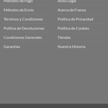
Métodos de Pago
Aviso Legal
Métodos de Envio
Acerca de Fransa
Términos y Condiciones
Política de Privacidad
ubre
Política de Devoluciones
Política de Cookies
a
a
Condiciones Generales
Tiendas
ctos
agaming!
Garantías
Nuestra Historia
o
r
as
én
oso
o
bre
ros
a
ios
n