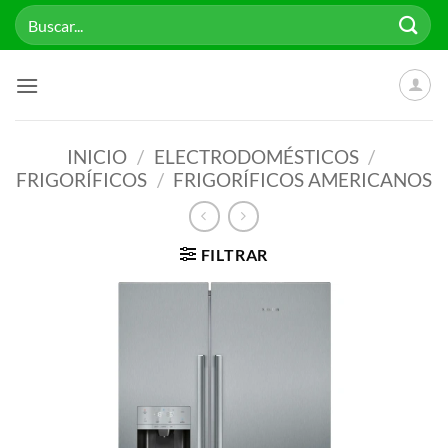
Saltar
Buscar
al
por:
contenido
INICIO
/
ELECTRODOMÉSTICOS
/
FRIGORÍFICOS
/
FRIGORÍFICOS AMERICANOS
FILTRAR