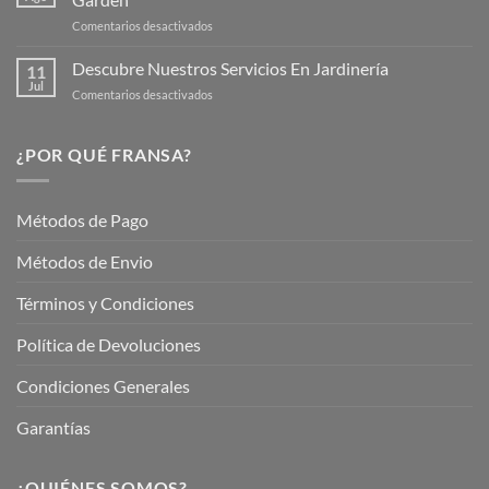
para
en
Comentarios desactivados
Cuidar
Mantén
tus
tu
Descubre Nuestros Servicios En Jardinería
Plantas
11
Jardín
Jul
en
Comentarios desactivados
Hermoso
Descubre
este
Nuestros
Verano
Servicios
¿POR QUÉ FRANSA?
con
En
Fransa
Jardinería
Garden
Métodos de Pago
Métodos de Envio
Términos y Condiciones
Política de Devoluciones
Condiciones Generales
Garantías
¿QUIÉNES SOMOS?