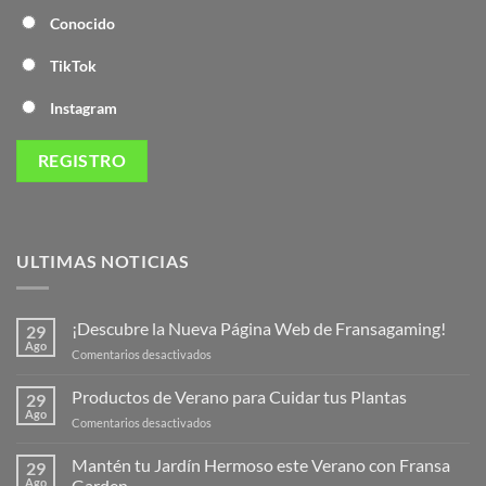
Conocido
TikTok
Instagram
ULTIMAS NOTICIAS
¡Descubre la Nueva Página Web de Fransagaming!
29
Ago
en
Comentarios desactivados
¡Descubre
la
Productos de Verano para Cuidar tus Plantas
29
Nueva
Ago
en
Comentarios desactivados
Página
Productos
Web
de
Mantén tu Jardín Hermoso este Verano con Fransa
de
29
Verano
Ago
Garden
Fransagaming!