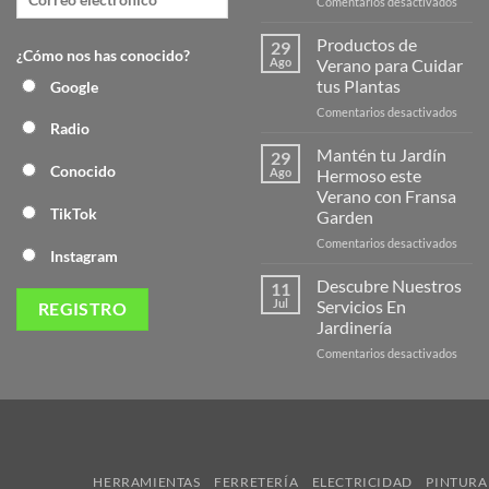
en
Comentarios desactivados
¡Desc
la
Productos de
29
¿Cómo nos has conocido?
Nuev
Ago
Verano para Cuidar
Págin
tus Plantas
Google
Web
en
Comentarios desactivados
de
Radio
Produ
Frans
de
Mantén tu Jardín
29
Veran
Conocido
Ago
Hermoso este
para
Verano con Fransa
Cuida
TikTok
Garden
tus
Plant
en
Comentarios desactivados
Instagram
Mant
tu
Descubre Nuestros
11
Jardín
Jul
Servicios En
Herm
Jardinería
este
en
Comentarios desactivados
Veran
Descu
con
Nuest
Frans
Servic
Garde
En
Jardi
HERRAMIENTAS
FERRETERÍA
ELECTRICIDAD
PINTURA