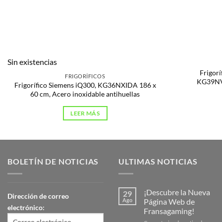
Sin existencias
Frigor
FRIGORÍFICOS
KG39NV
Frigorífico Siemens iQ300, KG36NXIDA 186 x
60 cm, Acero inoxidable antihuellas
LEER MÁS
BOLETÍN DE NOTICIAS
ULTIMAS NOTICIAS
¡Descubre la Nueva
29
Dirección de correo
Ago
Página Web de
electrónico:
Fransagaming!