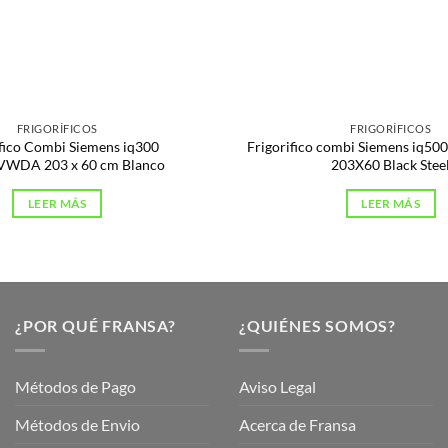
FRIGORÍFICOS
FRIGORÍFICOS
ífico Combi Siemens iq300
Frigorifico combi Siemens iq
WDA 203 x 60 cm Blanco
203X60 Black Stee
LEER MÁS
LEER MÁS
¿POR QUÉ FRANSA?
¿QUIÉNES SOMOS?
Métodos de Pago
Aviso Legal
Métodos de Envio
Acerca de Fransa