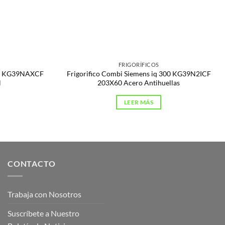
FRIGORÍFICOS
500 KG39NAXCF
Frigorifico Combi Siemens iq 300 KG39N2ICF
l
203X60 Acero Antihuellas
LEER MÁS
CONTACTO
Trabaja con Nosotros
Suscríbete a Nuestro