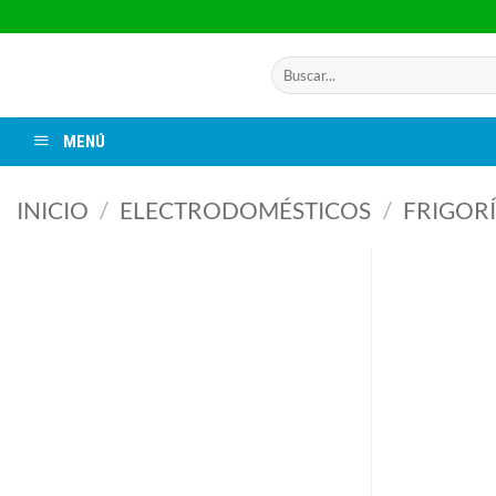
Saltar
al
contenido
Buscar
por:
MENÚ
INICIO
/
ELECTRODOMÉSTICOS
/
FRIGORÍ