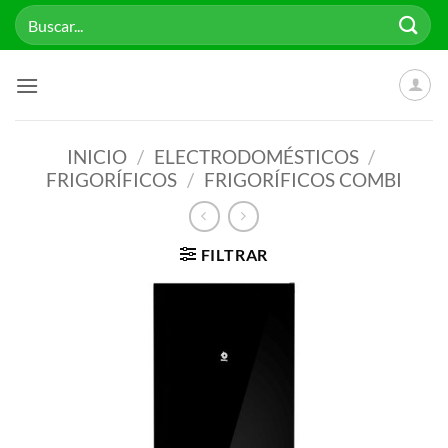
Saltar
Buscar
al
por:
contenido
INICIO
/
ELECTRODOMÉSTICOS
/
FRIGORÍFICOS
/
FRIGORÍFICOS COMBI
FILTRAR