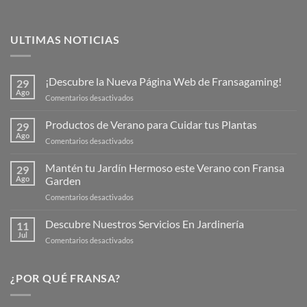
ULTIMAS NOTICIAS
¡Descubre la Nueva Página Web de Fransagaming!
29
Ago
en
Comentarios desactivados
¡Descubre
la
Productos de Verano para Cuidar tus Plantas
29
Nueva
Ago
en
Comentarios desactivados
Página
Productos
Web
de
Mantén tu Jardín Hermoso este Verano con Fransa
de
29
Verano
Ago
Garden
Fransagaming!
para
en
Comentarios desactivados
Cuidar
Mantén
tus
tu
Descubre Nuestros Servicios En Jardinería
Plantas
11
Jardín
Jul
en
Comentarios desactivados
Hermoso
Descubre
este
Nuestros
Verano
Servicios
¿POR QUÉ FRANSA?
con
En
Fransa
Jardinería
Garden