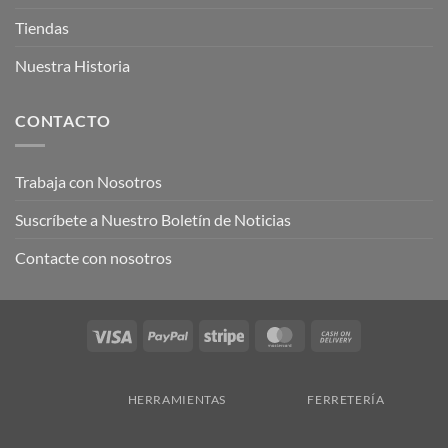
Tiendas
Nuestra Historia
CONTACTO
Trabaja con Nosotros
Suscríbete a Nuestro Boletín de Noticias
Contacte con nosotros
Visa
PayPal
Stripe
MasterCard
Cash
On
Delivery
HERRAMIENTAS
FERRETERÍA