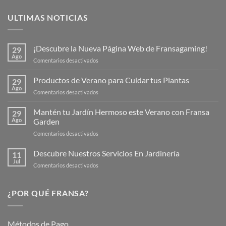
ULTIMAS NOTICIAS
¡Descubre la Nueva Página Web de Fransagaming!
29
Ago
en
Comentarios desactivados
¡Descubre
la
Productos de Verano para Cuidar tus Plantas
29
Nueva
Ago
en
Comentarios desactivados
Página
Productos
Web
de
Mantén tu Jardín Hermoso este Verano con Fransa
de
29
Verano
Ago
Garden
Fransagaming!
para
en
Comentarios desactivados
Cuidar
Mantén
tus
tu
Descubre Nuestros Servicios En Jardinería
Plantas
11
Jardín
Jul
en
Comentarios desactivados
Hermoso
Descubre
este
Nuestros
Verano
Servicios
¿POR QUÉ FRANSA?
con
En
Fransa
Jardinería
Garden
Métodos de Pago