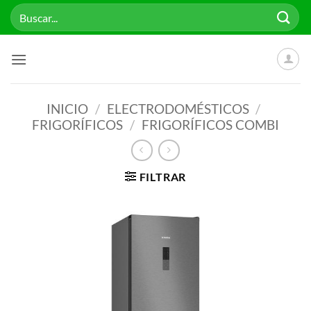
Saltar
Buscar
al
por:
contenido
INICIO
/
ELECTRODOMÉSTICOS
/
FRIGORÍFICOS
/
FRIGORÍFICOS COMBI
FILTRAR