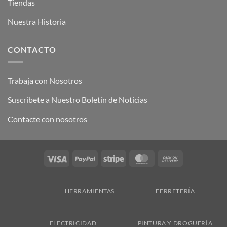
Tiendas
Nuestra Historia
CONTACTO
Trabaja con Nosotros
Suscríbete a Nuestro Boletín de Noticias
Contacte con nosotros
Visa
PayPal
Stripe
MasterCard
Cash
On
Delivery
HERRAMIENTAS
FERRETERÍA
ELECTRICIDAD
PINTURA Y DROGUERÍA