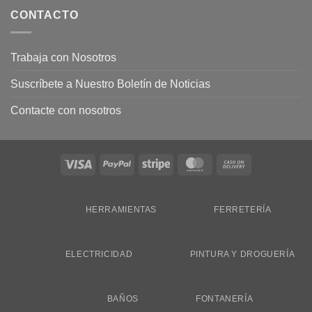
CONTACTO
Trabaja con Nosotros
Suscríbete a Nuestro Boletín de Noticias
Contacte con nosotros
Visa
PayPal
Stripe
MasterCard
Cash
On
Delivery
HERRAMIENTAS
FERRETERÍA
ELECTRICIDAD
PINTURA Y DROGUERÍA
BAÑOS
FONTANERÍA