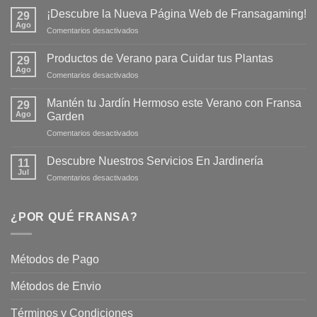
¡Descubre la Nueva Página Web de Fransagaming!
29
Ago
en
Comentarios desactivados
¡Descubre
la
Productos de Verano para Cuidar tus Plantas
29
Nueva
Ago
en
Comentarios desactivados
Página
Productos
Web
de
Mantén tu Jardín Hermoso este Verano con Fransa
de
29
Verano
Ago
Fransagaming!
Garden
para
en
Comentarios desactivados
Cuidar
Mantén
tus
tu
Plantas
Descubre Nuestros Servicios En Jardinería
11
Jardín
Jul
en
Comentarios desactivados
Hermoso
Descubre
este
Nuestros
Verano
Servicios
¿POR QUÉ FRANSA?
con
En
Fransa
Jardinería
Garden
Métodos de Pago
Métodos de Envio
Términos y Condiciones