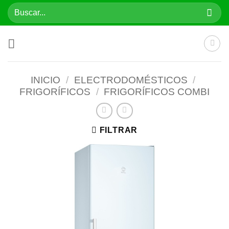
Saltar
Buscar
al
por:
contenido
INICIO
/
ELECTRODOMÉSTICOS
/
FRIGORÍFICOS
/
FRIGORÍFICOS COMBI
FILTRAR