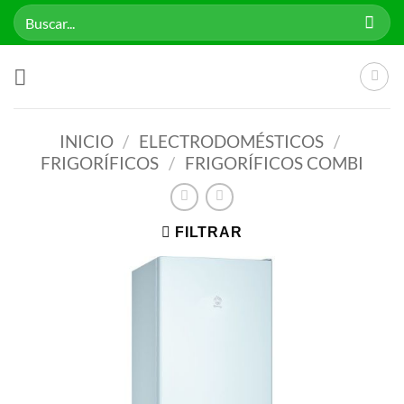
Saltar
Buscar
al
por:
contenido
INICIO
/
ELECTRODOMÉSTICOS
/
FRIGORÍFICOS
/
FRIGORÍFICOS COMBI
FILTRAR