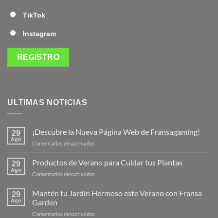
TikTok
Instagram
ULTIMAS NOTICIAS
¡Descubre la Nueva Página Web de Fransagaming!
29
Ago
en
Comentarios desactivados
¡Descubre
la
Productos de Verano para Cuidar tus Plantas
29
Nueva
Ago
en
Comentarios desactivados
Página
Productos
Web
de
Mantén tu Jardín Hermoso este Verano con Fransa
de
29
Verano
Ago
Garden
Fransagaming!
para
en
Comentarios desactivados
Cuidar