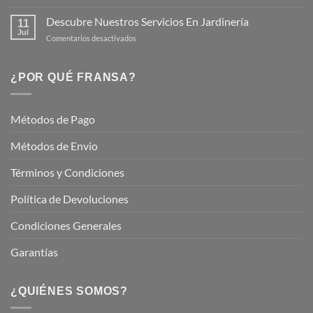
Mantén
tus
tu
Descubre Nuestros Servicios En Jardinería
Plantas
11
Jardín
Jul
en
Comentarios desactivados
Hermoso
Descubre
este
Nuestros
Verano
Servicios
¿POR QUÉ FRANSA?
con
En
Fransa
Jardinería
Garden
Métodos de Pago
Métodos de Envio
Términos y Condiciones
Política de Devoluciones
Condiciones Generales
Garantías
¿QUIÉNES SOMOS?