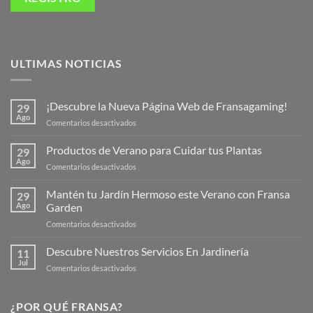
ULTIMAS NOTICIAS
¡Descubre la Nueva Página Web de Fransagaming!
29
Ago
en
Comentarios desactivados
¡Descubre
la
Productos de Verano para Cuidar tus Plantas
29
Nueva
Ago
en
Comentarios desactivados
Página
Productos
Web
de
Mantén tu Jardín Hermoso este Verano con Fransa
de
29
Verano
Ago
Garden
Fransagaming!
para
en
Comentarios desactivados
Cuidar
Mantén
tus
tu
Descubre Nuestros Servicios En Jardinería
Plantas
11
Jardín
Jul
en
Comentarios desactivados
Hermoso
Descubre
este
Nuestros
Verano
Servicios
¿POR QUÉ FRANSA?
con