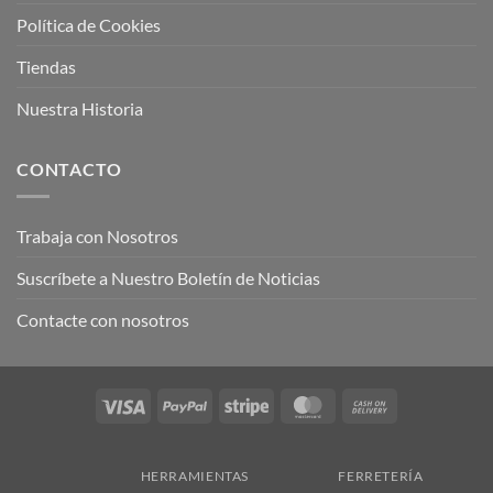
Política de Cookies
Tiendas
Nuestra Historia
CONTACTO
Trabaja con Nosotros
Suscríbete a Nuestro Boletín de Noticias
Contacte con nosotros
Visa
PayPal
Stripe
MasterCard
Cash
On
Delivery
HERRAMIENTAS
FERRETERÍA