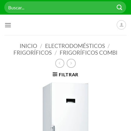
Saltar
Buscar
al
por:
contenido
INICIO
/
ELECTRODOMÉSTICOS
/
FRIGORÍFICOS
/
FRIGORÍFICOS COMBI
FILTRAR