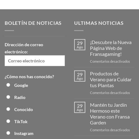
BOLETÍN DE NOTICIAS
ULTIMAS NOTICIAS
¡Descubre la Nueva
29
Dirección de correo
Ago
Página Web de
electrónico:
Fransagaming!
en
Comentarios desactivados
¡Desc
la
Productos de
29
¿Cómo nos has conocido?
Nuev
Ago
Verano para Cuidar
Págin
tus Plantas
Google
Web
en
Comentarios desactivados
de
Radio
Produ
Frans
de
Mantén tu Jardín
29
Veran
Conocido
Ago
Hermoso este
para
Verano con Fransa
Cuida
TikTok
Garden
tus
Plant
en
Comentarios desactivados
Instagram
Mant