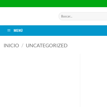
Saltar
al
contenido
Buscar
por:
MENÚ
INICIO
/
UNCATEGORIZED