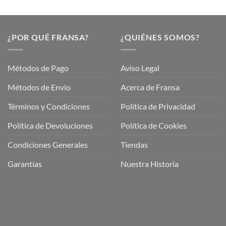
¿POR QUÉ FRANSA?
¿QUIÉNES SOMOS?
Métodos de Pago
Aviso Legal
Métodos de Envio
Acerca de Fransa
Términos y Condiciones
Política de Privacidad
ubre
Política de Devoluciones
Política de Cookies
a
a
Condiciones Generales
Tiendas
ctos
agaming!
Garantías
Nuestra Historia
o
r
as
én