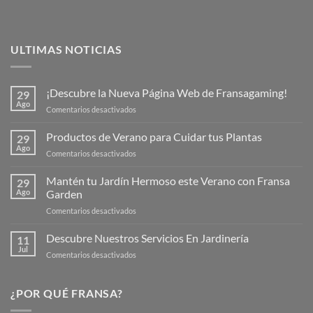
ULTIMAS NOTICIAS
¡Descubre la Nueva Página Web de Fransagaming!
29
Ago
en
Comentarios desactivados
¡Descubre
la
Productos de Verano para Cuidar tus Plantas
29
Nueva
Ago
en
Comentarios desactivados
Página
Productos
Web
de
Mantén tu Jardín Hermoso este Verano con Fransa
de
29
Verano
Ago
Garden
Fransagaming!
para
en
Comentarios desactivados
Cuidar
Mantén
tus
tu
Descubre Nuestros Servicios En Jardinería
Plantas
11
Jardín
Jul
en
Comentarios desactivados
Hermoso
Descubre
este
Nuestros
Verano
Servicios
¿POR QUÉ FRANSA?
con
En
Fransa