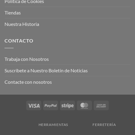
Política de Cookies
Tiendas
Nuestra Historia
CONTACTO
Trabaja con Nosotros
Suscríbete a Nuestro Boletín de Noticias
Contacte con nosotros
Visa
PayPal
Stripe
MasterCard
Cash
On
Delivery
HERRAMIENTAS
FERRETERÍA