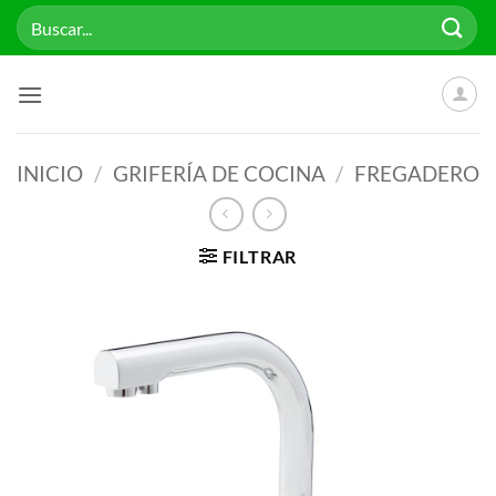
Saltar
Buscar
al
por:
contenido
INICIO
/
GRIFERÍA DE COCINA
/
FREGADERO
FILTRAR