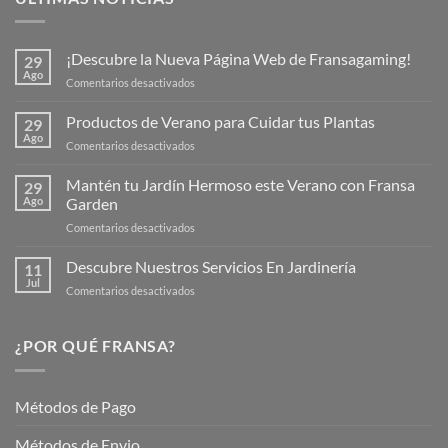
¡Descubre la Nueva Página Web de Fransagaming!
29
Ago
en
Comentarios desactivados
¡Descubre
la
Productos de Verano para Cuidar tus Plantas
29
Nueva
Ago
en
Comentarios desactivados
Página
Productos
Web
de
Mantén tu Jardín Hermoso este Verano con Fransa
de
29
Verano
Ago
Garden
Fransagaming!
para
en
Comentarios desactivados
Cuidar
Mantén
tus
tu
Descubre Nuestros Servicios En Jardinería
Plantas
11
Jardín
Jul
en
Comentarios desactivados
Hermoso
Descubre
este
Nuestros
Verano
Servicios
¿POR QUÉ FRANSA?
con
En
Fransa
Jardinería
Garden
Métodos de Pago
Métodos de Envio