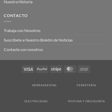
Nuestra Historia
CONTACTO
Trabaja con Nosotros
Suscríbete a Nuestro Boletín de Noticias
Contacte con nosotros
Visa
PayPal
Stripe
MasterCard
Cash
On
Delivery
HERRAMIENTAS
FERRETERÍA
ELECTRICIDAD
PINTURA Y DROGUERÍA