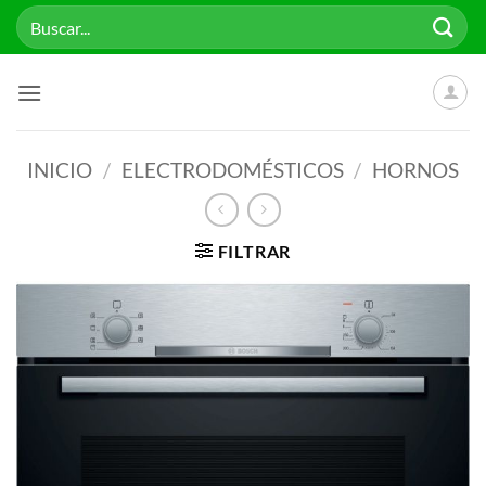
Saltar
Buscar
al
por:
contenido
INICIO
/
ELECTRODOMÉSTICOS
/
HORNOS
FILTRAR