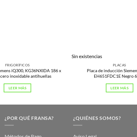
s
Sin existencias
FRIGORÍFICOS
PLACAS
Siemens iQ300, KG36NXIDA 186 x
Placa de inducción Sieme
cero inoxidable antihuellas
EH651FDC1E Negro 
LEER MÁS
LEER MÁS
¿POR QUÉ FRANSA?
¿QUIÉNES SOMOS?
Métodos de Pago
Aviso Legal