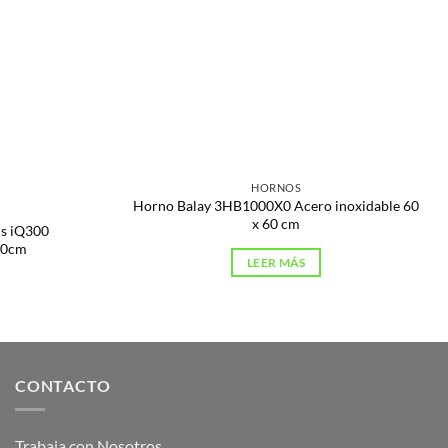
HORNOS
Horno Balay 3HB1000X0 Acero inoxidable 60
x 60 cm
ns iQ300
60cm
LEER MÁS
CONTACTO
Trabaja con Nosotros