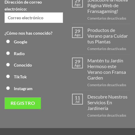
29
Dirección de correo
Ago
Página Web de
electrónico:
Fransagaming!
en
Comentarios desactivados
¡Desc
la
Productos de
29
¿Cómo nos has conocido?
Nuev
Ago
Verano para Cuidar
Págin
tus Plantas
Google
Web
en
Comentarios desactivados
de
Radio
Produ
Frans
de
Mantén tu Jardín
29
Veran
Conocido
Ago
Hermoso este
para
Verano con Fransa
Cuida
TikTok
Garden
tus
Plant
en
Comentarios desactivados
Instagram
Mant
tu
Descubre Nuestros
11
Jardín
Jul
Servicios En
Herm
Jardinería
este
en
Comentarios desactivados
Veran
Descu
con
Nuest
Frans
Servic
Garde