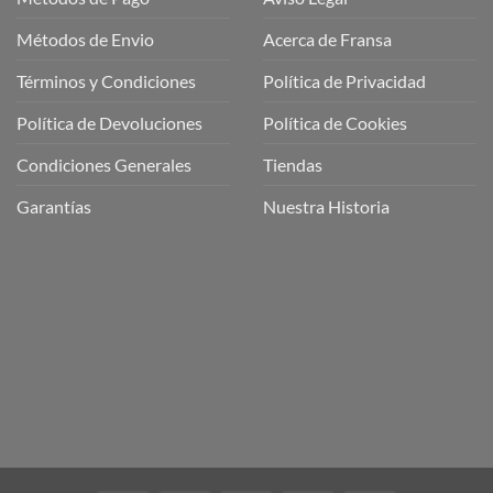
Métodos de Envio
Acerca de Fransa
Términos y Condiciones
Política de Privacidad
ubre
Política de Devoluciones
Política de Cookies
a
a
Condiciones Generales
Tiendas
ctos
agaming!
Garantías
Nuestra Historia
o
r
as
én
oso
o
bre
ros
a
ios
n