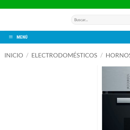
Saltar
al
contenido
Buscar
por:
MENÚ
INICIO
/
ELECTRODOMÉSTICOS
/
HORNO