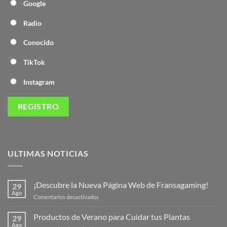
Google
Radio
Conocido
TikTok
Instagram
ULTIMAS NOTICIAS
¡Descubre la Nueva Página Web de Fransagaming!
29
Ago
en
Comentarios desactivados
¡Descubre
la
Productos de Verano para Cuidar tus Plantas
29
Nueva
Ago