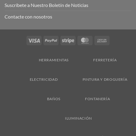
Suscríbete a Nuestro Boletín de Noticias
Contacte con nosotros
Visa
PayPal
Stripe
MasterCard
Cash
On
Delivery
HERRAMIENTAS
FERRETERÍA
ELECTRICIDAD
PINTURA Y DROGUERÍA
BAÑOS
FONTANERÍA
ILUMINACIÓN