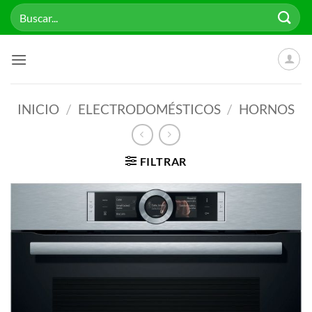
Saltar
Buscar
al
por:
contenido
INICIO
/
ELECTRODOMÉSTICOS
/
HORNOS
FILTRAR