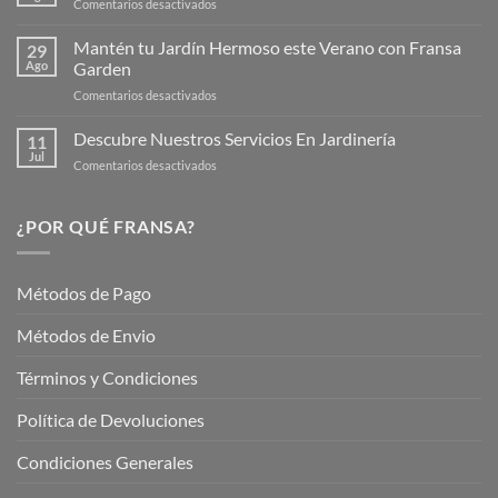
en
Comentarios desactivados
Página
Productos
Web
de
Mantén tu Jardín Hermoso este Verano con Fransa
de
29
Verano
Ago
Garden
Fransagaming!
para
en
Comentarios desactivados
Cuidar
Mantén
tus
tu
Descubre Nuestros Servicios En Jardinería
Plantas
11
Jardín
Jul
en
Comentarios desactivados
Hermoso
Descubre
este
Nuestros
Verano
Servicios
¿POR QUÉ FRANSA?
con
En
Fransa
Jardinería
Garden
Métodos de Pago
Métodos de Envio
Términos y Condiciones
Política de Devoluciones
Condiciones Generales