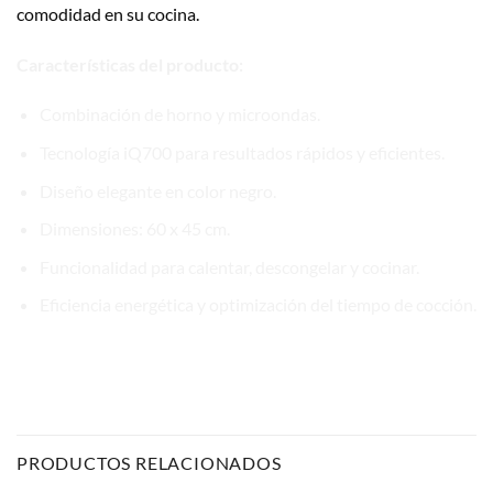
comodidad en su cocina.
Características del producto:
Combinación de horno y microondas.
Tecnología iQ700 para resultados rápidos y eficientes.
Diseño elegante en color negro.
Dimensiones: 60 x 45 cm.
Funcionalidad para calentar, descongelar y cocinar.
Eficiencia energética y optimización del tiempo de cocción.
PRODUCTOS RELACIONADOS