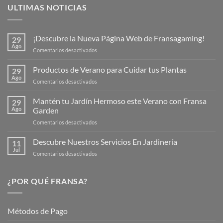
ULTIMAS NOTICIAS
¡Descubre la Nueva Página Web de Fransagaming!
29
Ago
en
Comentarios desactivados
¡Descubre
la
Productos de Verano para Cuidar tus Plantas
29
Nueva
Ago
en
Comentarios desactivados
Página
Productos
Web
de
Mantén tu Jardín Hermoso este Verano con Fransa
de
29
Verano
Ago
Garden
Fransagaming!
para
en
Comentarios desactivados
Cuidar
Mantén
tus
tu
Descubre Nuestros Servicios En Jardinería
Plantas
11
Jardín
Jul
en
Comentarios desactivados
Hermoso
Descubre
este
Nuestros
Verano
Servicios
¿POR QUÉ FRANSA?
con
En
Fransa
Jardinería
Garden
Métodos de Pago