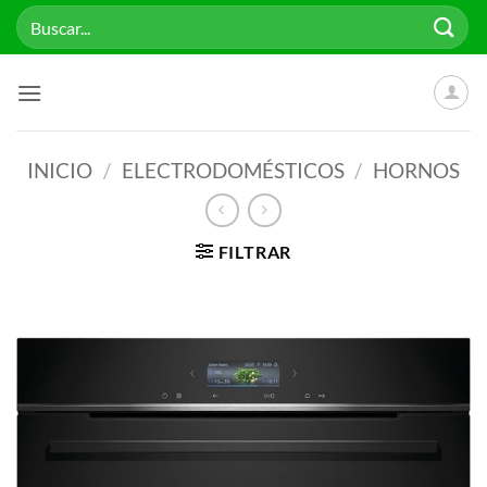
Saltar
Buscar
al
por:
contenido
INICIO
/
ELECTRODOMÉSTICOS
/
HORNOS
FILTRAR