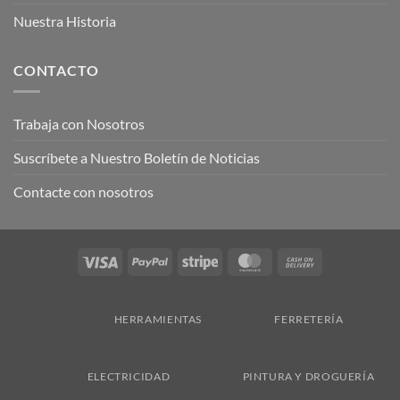
Nuestra Historia
CONTACTO
Trabaja con Nosotros
Suscríbete a Nuestro Boletín de Noticias
Contacte con nosotros
Visa
PayPal
Stripe
MasterCard
Cash
On
Delivery
HERRAMIENTAS
FERRETERÍA
ELECTRICIDAD
PINTURA Y DROGUERÍA