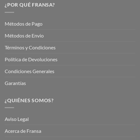
Servicios
¿POR QUÉ FRANSA?
con
En
Fransa
Jardinería
Garden
Métodos de Pago
Métodos de Envio
Términos y Condiciones
Política de Devoluciones
Condiciones Generales
Garantías
¿QUIÉNES SOMOS?
Aviso Legal
Acerca de Fransa