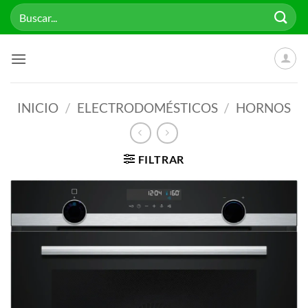
Saltar
Buscar
al
por:
contenido
INICIO
/
ELECTRODOMÉSTICOS
/
HORNOS
FILTRAR