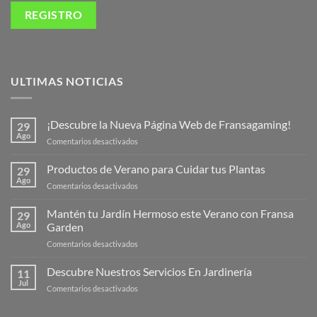
ULTIMAS NOTICIAS
¡Descubre la Nueva Página Web de Fransagaming!
29
Ago
en
Comentarios desactivados
¡Descubre
la
Productos de Verano para Cuidar tus Plantas
29
Nueva
Ago
en
Comentarios desactivados
Página
Productos
Web
de
Mantén tu Jardín Hermoso este Verano con Fransa
de
29
Verano
Ago
Garden
Fransagaming!
para
en
Comentarios desactivados
Cuidar
Mantén
tus
tu
Descubre Nuestros Servicios En Jardinería
Plantas
11
Jardín
Jul
en
Comentarios desactivados
Hermoso
Descubre
este
Nuestros
Verano