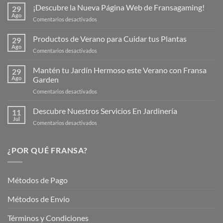
¡Descubre la Nueva Página Web de Fransagaming!
29
Ago
en
Comentarios desactivados
¡Descubre
la
Productos de Verano para Cuidar tus Plantas
29
Nueva
Ago
en
Comentarios desactivados
Página
Productos
Web
de
Mantén tu Jardín Hermoso este Verano con Fransa
de
29
Verano
Ago
Garden
Fransagaming!
para
en
Comentarios desactivados
Cuidar
Mantén
tus
tu
Descubre Nuestros Servicios En Jardinería
Plantas
11
Jardín
Jul
en
Comentarios desactivados
Hermoso
Descubre
este
Nuestros
Verano
Servicios
¿POR QUÉ FRANSA?
con
En
Fransa
Jardinería
Garden
Métodos de Pago
Métodos de Envio
Términos y Condiciones