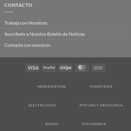
CONTACTO
Trabaja con Nosotros
Suscríbete a Nuestro Boletín de Noticias
Contacte con nosotros
Visa
PayPal
Stripe
MasterCard
Cash
On
Delivery
HERRAMIENTAS
FERRETERÍA
ELECTRICIDAD
PINTURA Y DROGUERÍA
BAÑOS
FONTANERÍA