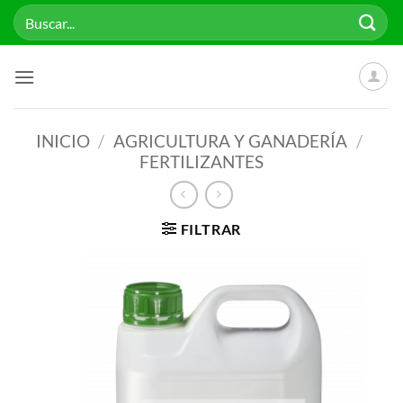
Saltar
Buscar
al
por:
contenido
INICIO
/
AGRICULTURA Y GANADERÍA
/
FERTILIZANTES
FILTRAR