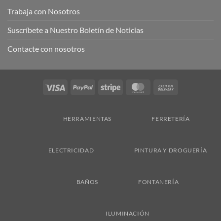
Trabaja con Nosotros
Suscríbete a Nuestro Boletín de Noticias
Contacte con nosotros
Visa
PayPal
Stripe
MasterCard
Cash
On
Delivery
HERRAMIENTAS
FERRETERÍA
ELECTRICIDAD
PINTURA Y DROGUERÍA
BAÑOS
FONTANERÍA
ILUMINACIÓN