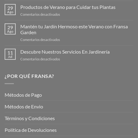
la
Productos de Verano para Cuidar tus Plantas
29
Nueva
Ago
en
Comentarios desactivados
Página
Productos
Web
de
Mantén tu Jardín Hermoso este Verano con Fransa
de
29
Verano
Ago
Garden
Fransagaming!
para
en
Comentarios desactivados
Cuidar
Mantén
tus
tu
Descubre Nuestros Servicios En Jardinería
Plantas
11
Jardín
Jul
en
Comentarios desactivados
Hermoso
Descubre
este
Nuestros
Verano
Servicios
¿POR QUÉ FRANSA?
con
En
Fransa
Jardinería
Garden
Métodos de Pago
Métodos de Envio
Términos y Condiciones
Política de Devoluciones