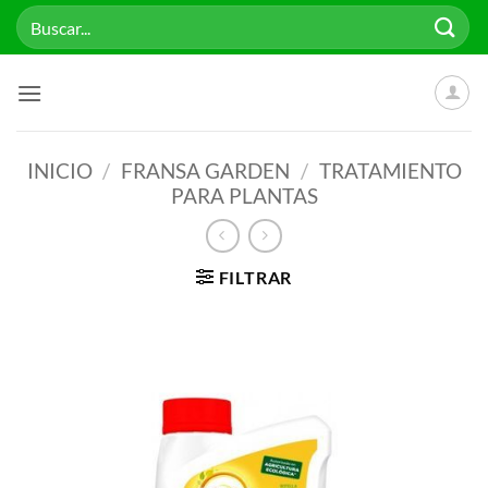
Saltar
Buscar
al
por:
contenido
INICIO
/
FRANSA GARDEN
/
TRATAMIENTO
PARA PLANTAS
FILTRAR