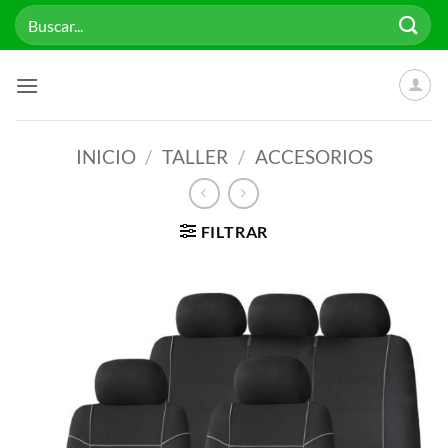
Saltar
Buscar
al
por:
contenido
INICIO
/
TALLER
/
ACCESORIOS
FILTRAR