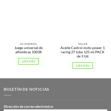
ACCESORIOS
TALLER
Juego universal de
Aceite Castrol moto power 1
alfombras 10038
racing 2T tubo 125 ml PACK
de 3 Ud
LEER MÁS
LEER MÁS
BOLETÍN DE NOTICIAS
Dirección de correo electrónico: