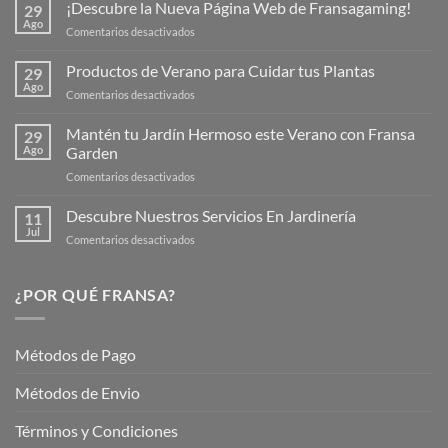
¡Descubre la Nueva Página Web de Fransagaming!
29
Ago
en
Comentarios desactivados
¡Descubre
la
Productos de Verano para Cuidar tus Plantas
29
Nueva
Ago
en
Comentarios desactivados
Página
Productos
Web
de
Mantén tu Jardín Hermoso este Verano con Fransa
de
29
Verano
Ago
Garden
Fransagaming!
para
en
Comentarios desactivados
Cuidar
Mantén
tus
tu
Descubre Nuestros Servicios En Jardinería
Plantas
11
Jardín
Jul
en
Comentarios desactivados
Hermoso
Descubre
este
Nuestros
Verano
Servicios
¿POR QUÉ FRANSA?
con
En
Fransa
Jardinería
Garden
Métodos de Pago
Métodos de Envio
Términos y Condiciones