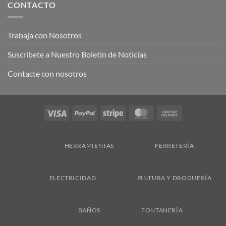
CONTACTO
Trabaja con Nosotros
Suscríbete a Nuestro Boletín de Noticias
Contacte con nosotros
Visa
PayPal
Stripe
MasterCard
Cash
On
Delivery
HERRAMIENTAS
FERRETERÍA
ELECTRICIDAD
PINTURA Y DROGUERÍA
BAÑOS
FONTANERÍA