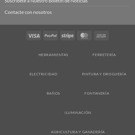
Suscríbete a Nuestro Boletín de Noticias
Contacte con nosotros
Visa
PayPal
Stripe
MasterCard
Cash
On
Delivery
HERRAMIENTAS
FERRETERÍA
ELECTRICIDAD
PINTURA Y DROGUERÍA
BAÑOS
FONTANERÍA
ILUMINACIÓN
AGRICULTURA Y GANADERÍA