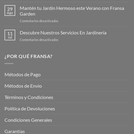
Productos
Web
de
Mantén tu Jardín Hermoso este Verano con Fransa
de
29
Verano
Ago
Garden
Fransagaming!
para
en
Comentarios desactivados
Cuidar
Mantén
tus
tu
Descubre Nuestros Servicios En Jardinería
Plantas
11
Jardín
Jul
en
Comentarios desactivados
Hermoso
Descubre
este
Nuestros
Verano
Servicios
¿POR QUÉ FRANSA?
con
En
Fransa
Jardinería
Garden
Métodos de Pago
Métodos de Envio
Términos y Condiciones
Política de Devoluciones
Condiciones Generales
Garantías