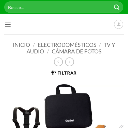
Saltar
Buscar
al
por:
contenido
INICIO
/
ELECTRODOMÉSTICOS
/
TV Y
AUDIO
/
CÁMARA DE FOTOS
FILTRAR