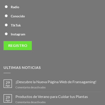
Radio
Conocido
TikTok
Instagram
ULTIMAS NOTICIAS
¡Descubre la Nueva Página Web de Fransagaming!
29
Ago
en
Comentarios desactivados
¡Descubre
la
Productos de Verano para Cuidar tus Plantas
29
Nueva
Ago
en
Comentarios desactivados
Página