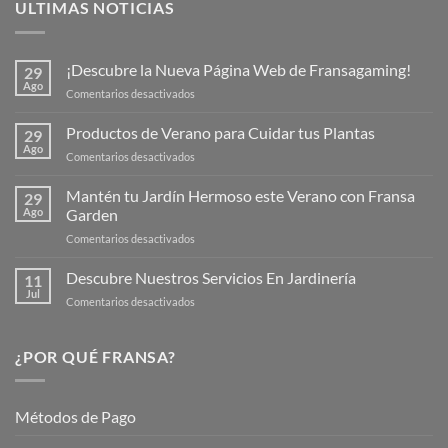
ULTIMAS NOTICIAS
¡Descubre la Nueva Página Web de Fransagaming!
29
Ago
en
Comentarios desactivados
¡Descubre
la
Productos de Verano para Cuidar tus Plantas
29
Nueva
Ago
en
Comentarios desactivados
Página
Productos
Web
de
Mantén tu Jardín Hermoso este Verano con Fransa
de
29
Verano
Ago
Garden
Fransagaming!
para
en
Comentarios desactivados
Cuidar
Mantén
tus
tu
Descubre Nuestros Servicios En Jardinería
Plantas
11
Jardín
Jul
en
Comentarios desactivados
Hermoso
Descubre
este
Nuestros
Verano
Servicios
¿POR QUÉ FRANSA?
con
En
Fransa
Jardinería
Garden
Métodos de Pago