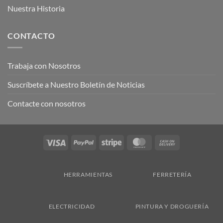
Nuestra Historia
CONTACTO
Trabaja con Nosotros
Suscríbete a Nuestro Boletín de Noticias
Contacte con nosotros
Visa
PayPal
Stripe
MasterCard
Cash
On
Delivery
HERRAMIENTAS
FERRETERÍA
ELECTRICIDAD
PINTURA Y DROGUERÍA