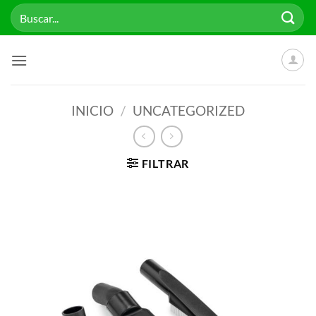
Saltar
Buscar
al
por:
contenido
INICIO
/
UNCATEGORIZED
FILTRAR