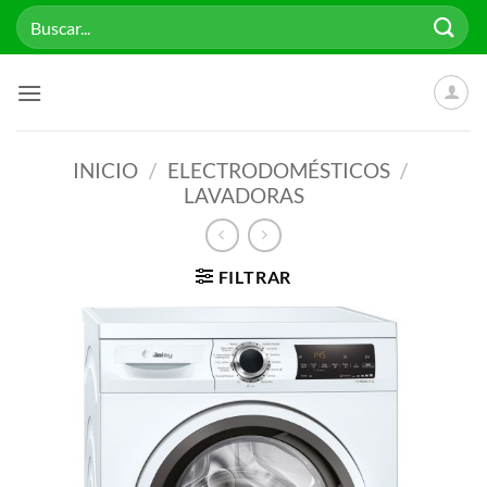
Saltar
Buscar
al
por:
contenido
INICIO
/
ELECTRODOMÉSTICOS
/
LAVADORAS
FILTRAR