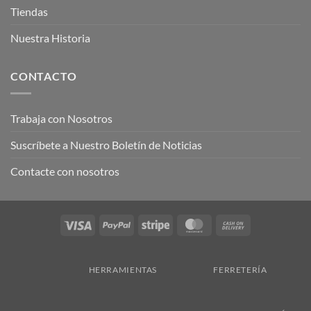
Tiendas
Nuestra Historia
CONTACTO
Trabaja con Nosotros
Suscríbete a Nuestro Boletín de Noticias
Contacte con nosotros
Visa
PayPal
Stripe
MasterCard
Cash
On
Delivery
HERRAMIENTAS
FERRETERÍA