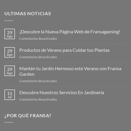
ULTIMAS NOTICIAS
¡Descubre la Nueva Página Web de Fransagaming!
29
Ago
en
Comentarios desactivados
¡Descubre
la
Productos de Verano para Cuidar tus Plantas
29
Nueva
Ago
en
Comentarios desactivados
Página
Productos
Web
de
Mantén tu Jardín Hermoso este Verano con Fransa
de
29
Verano
Ago
Garden
Fransagaming!
para
en
Comentarios desactivados
Cuidar
Mantén
tus
tu
Descubre Nuestros Servicios En Jardinería
Plantas
11
Jardín
Jul
en
Comentarios desactivados
Hermoso
Descubre
este
Nuestros
Verano
Servicios
¿POR QUÉ FRANSA?
con
En
Fransa
Jardinería
Garden