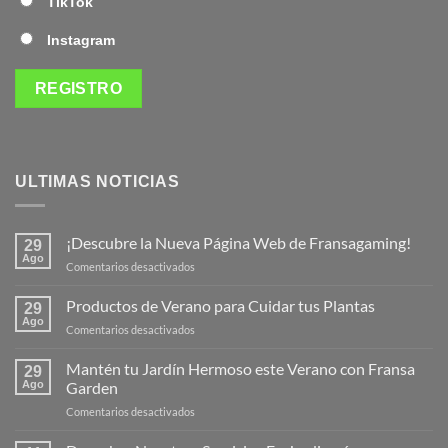
TikTok
Instagram
ULTIMAS NOTICIAS
¡Descubre la Nueva Página Web de Fransagaming!
29
Ago
en
Comentarios desactivados
¡Descubre
la
Productos de Verano para Cuidar tus Plantas
29
Nueva
Ago
en
Comentarios desactivados
Página
Productos
Web
de
Mantén tu Jardín Hermoso este Verano con Fransa
de
29
Verano
Ago
Garden
Fransagaming!
para
en
Comentarios desactivados
Cuidar
Mantén
tus
tu
Plantas