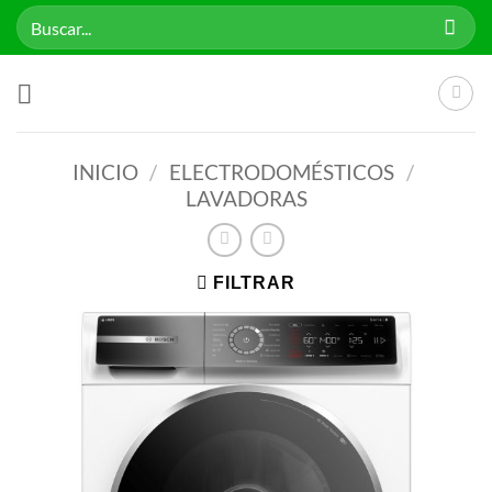
Saltar
Buscar
al
por:
contenido
INICIO
/
ELECTRODOMÉSTICOS
/
LAVADORAS
FILTRAR