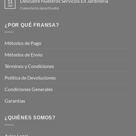
Descubre Nuestros Servicios En Jardinería
11
Jardín
Jul
en
Comentarios desactivados
Hermoso
Descubre
este
Nuestros
Verano
Servicios
¿POR QUÉ FRANSA?
con
En
Fransa
Jardinería
Garden
Métodos de Pago
Métodos de Envio
Términos y Condiciones
Política de Devoluciones
Condiciones Generales
Garantías
¿QUIÉNES SOMOS?
Aviso Legal