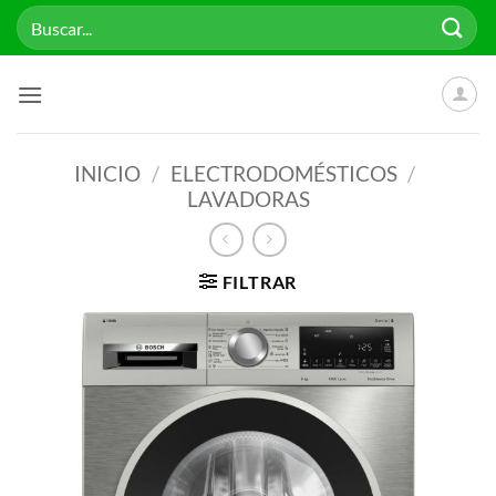
Saltar
Buscar
al
por:
contenido
INICIO
/
ELECTRODOMÉSTICOS
/
LAVADORAS
FILTRAR