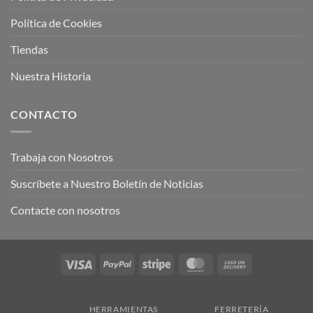
Política de Cookies
Tiendas
Nuestra Historia
CONTACTO
Trabaja con Nosotros
Suscríbete a Nuestro Boletín de Noticias
Contacte con nosotros
Visa
PayPal
Stripe
MasterCard
Cash
On
Delivery
HERRAMIENTAS
FERRETERÍA