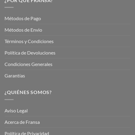
¿POR QUÉ FRANSA?
con
En
Fransa
Jardinería
Garden
Métodos de Pago
Métodos de Envio
Términos y Condiciones
Política de Devoluciones
Condiciones Generales
Garantías
¿QUIÉNES SOMOS?
Aviso Legal
Acerca de Fransa
Política de Privacidad