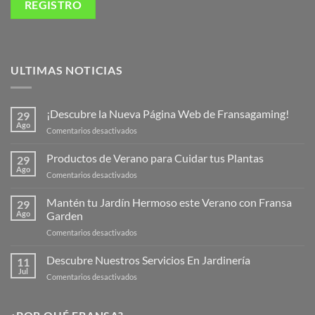
ULTIMAS NOTICIAS
¡Descubre la Nueva Página Web de Fransagaming!
29
Ago
en
Comentarios desactivados
¡Descubre
la
Productos de Verano para Cuidar tus Plantas
29
Nueva
Ago
en
Comentarios desactivados
Página
Productos
Web
de
Mantén tu Jardín Hermoso este Verano con Fransa
de
29
Verano
Ago
Garden
Fransagaming!
para
en
Comentarios desactivados
Cuidar
Mantén
tus
tu
Descubre Nuestros Servicios En Jardinería
Plantas
11
Jardín
Jul
en
Comentarios desactivados
Hermoso
Descubre
este
Nuestros
Verano
Servicios