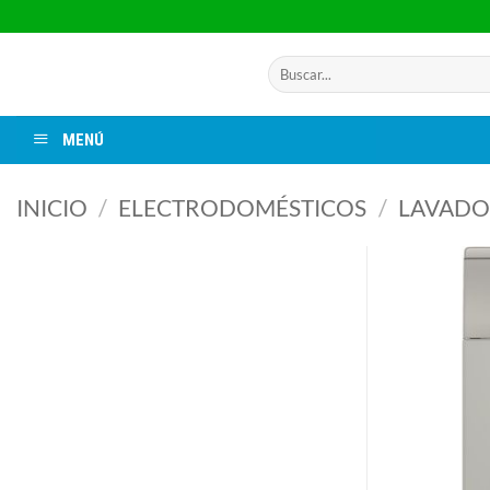
Saltar
al
contenido
Buscar
por:
MENÚ
INICIO
/
ELECTRODOMÉSTICOS
/
LAVADO