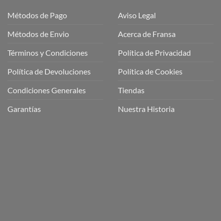
Métodos de Pago
Aviso Legal
Métodos de Envio
Acerca de Fransa
Términos y Condiciones
Política de Privacidad
ubre
Política de Devoluciones
Política de Cookies
a
a
Condiciones Generales
Tiendas
ctos
agaming!
Garantías
Nuestra Historia
o
r
as
én
oso
o
bre