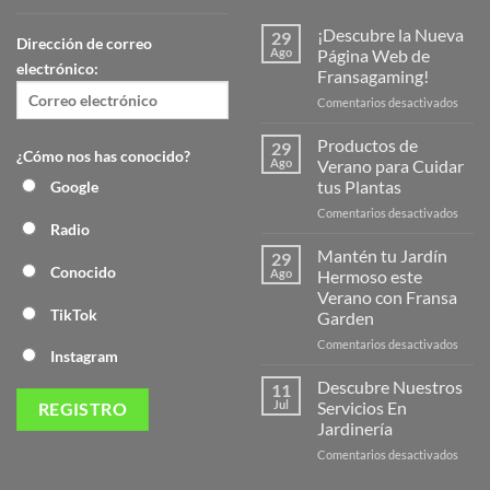
¡Descubre la Nueva
29
Dirección de correo
Ago
Página Web de
electrónico:
Fransagaming!
en
Comentarios desactivados
¡Desc
la
Productos de
29
¿Cómo nos has conocido?
Nuev
Ago
Verano para Cuidar
Págin
tus Plantas
Google
Web
en
Comentarios desactivados
de
Radio
Produ
Frans
de
Mantén tu Jardín
29
Veran
Conocido
Ago
Hermoso este
para
Verano con Fransa
Cuida
TikTok
Garden
tus
Plant
en
Comentarios desactivados
Instagram
Mant
tu
Descubre Nuestros
11
Jardín
Jul
Servicios En
Herm
Jardinería
este
en
Comentarios desactivados
Veran
Descu
con