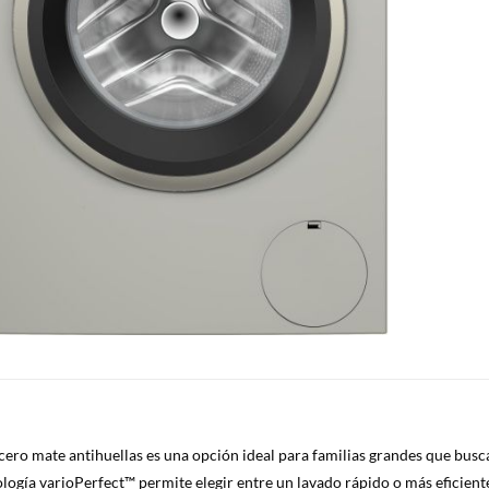
cero mate antihuellas es una opción ideal para familias grandes que busc
ogía varioPerfect™ permite elegir entre un lavado rápido o más eficiente