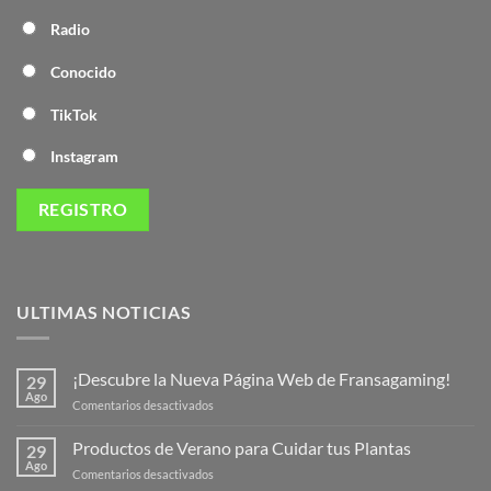
Radio
Conocido
TikTok
Instagram
ULTIMAS NOTICIAS
¡Descubre la Nueva Página Web de Fransagaming!
29
Ago
en
Comentarios desactivados
¡Descubre
la
Productos de Verano para Cuidar tus Plantas
29
Nueva
Ago
en
Comentarios desactivados
Página