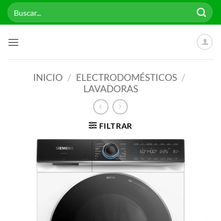
Saltar
Buscar
al
por:
contenido
INICIO
/
ELECTRODOMÉSTICOS
/
LAVADORAS
FILTRAR