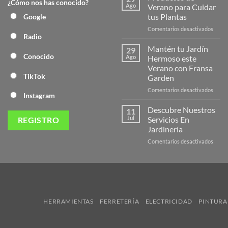
¿Cómo nos has conocido?
Nuev
Ago
Verano para Cuidar
Págin
tus Plantas
Google
Web
en
Comentarios desactivados
de
Radio
Produ
Frans
de
Mantén tu Jardín
29
Veran
Conocido
Ago
Hermoso este
para
Verano con Fransa
Cuida
TikTok
Garden
tus
Plant
en
Comentarios desactivados
Instagram
Mant
tu
Descubre Nuestros
11
Jardín
Jul
Servicios En
Herm
Jardinería
este
en
Comentarios desactivados
Veran
Descu
con
Nuest
Frans
Servic
Garde
En
Jardi
HERRAMIENTAS
FERRETERÍA
ELECTRICIDAD
PINTURA