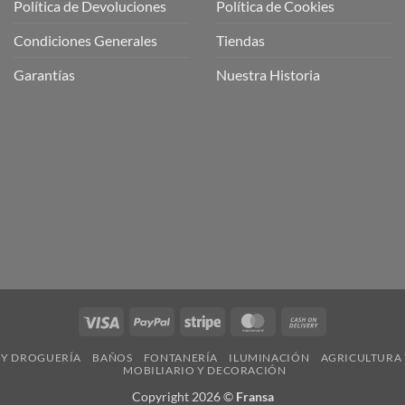
Política de Devoluciones
Política de Cookies
a
a
Condiciones Generales
Tiendas
ctos
agaming!
Garantías
Nuestra Historia
o
r
as
én
oso
o
bre
ros
a
ios
n
Visa
PayPal
Stripe
MasterCard
Cash
nería
On
 Y DROGUERÍA
BAÑOS
FONTANERÍA
ILUMINACIÓN
AGRICULTURA 
Delivery
MOBILIARIO Y DECORACIÓN
Copyright 2026 ©
Fransa