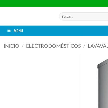
Saltar
al
contenido
Buscar
por:
MENÚ
INICIO
/
ELECTRODOMÉSTICOS
/
LAVAVAJ