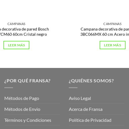
CAMPANAS
CAMPANAS
decorativa de pared Bosch
Campana decorativa de par
M60 60cm Cristal negro
3BC066MX 60 cm Acero in
LEER MÁS
LEER MÁS
¿POR QUÉ FRANSA?
¿QUIÉNES SOMOS?
Métodos de Pago
Aviso Legal
Métodos de Envio
Acerca de Fransa
Términos y Condiciones
Política de Privacidad
ubre