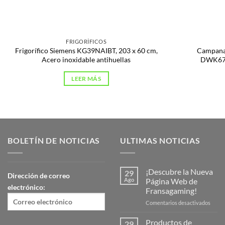
FRIGORÍFICOS
Frigorífico Siemens KG39NAIBT, 203 x 60 cm,
Campana 
Acero inoxidable antihuellas
DWK67C
LEER MÁS
BOLETÍN DE NOTICIAS
ULTIMAS NOTICIAS
¡Descubre la Nueva
29
Dirección de correo
Ago
Página Web de
electrónico:
Fransagaming!
en
Comentarios desactivados
¡Desc
la
Productos de
29