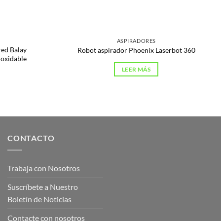
ASPIRADORES
ed Balay
Robot aspirador Phoenix Laserbot 360
oxidable
LEER MÁS
CONTACTO
Trabaja con Nosotros
Suscríbete a Nuestro
Boletín de Noticias
Contacte con nosotros