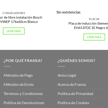
Sin existencias
CONGELADORES
r de libre instalación Bosch
PLACAS
VWEP 176x60cm Blanco
Placa de inducción Sieme
EH651FDC1E Negro 
LEER MÁS
LEER MÁS
¿POR QUÉ FRANSA?
¿QUIÉNES SOMOS?
Métodos de Pago
Aviso Legal
Métodos de Envio
Acerca de Fransa
Términos y Condiciones
Política de Privacidad
ubre
Política de Devoluciones
Política de Cookies
a
a