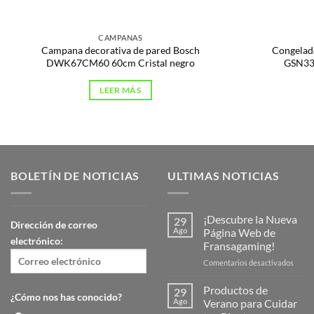
CAMPANAS
Campana decorativa de pared Bosch
Congelado
DWK67CM60 60cm Cristal negro
GSN33
LEER MÁS
BOLETÍN DE NOTICIAS
ULTIMAS NOTICIAS
¡Descubre la Nueva
29
Dirección de correo
Ago
Página Web de
electrónico:
Fransagaming!
en
Comentarios desactivados
¡Desc
la
Productos de
29
¿Cómo nos has conocido?
Nuev
Ago
Verano para Cuidar
Págin