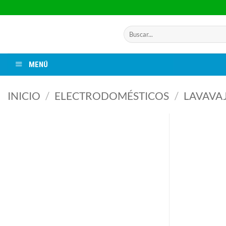
Saltar
al
contenido
Buscar
por:
MENÚ
INICIO
/
ELECTRODOMÉSTICOS
/
LAVAVAJ